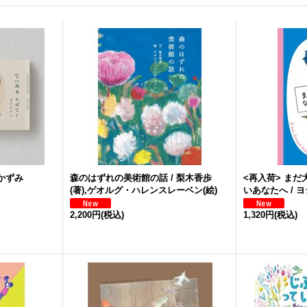
口かずみ
森のはずれの美術館の話 / 梨木香歩
<再入荷> ま
(著),ゲオルグ・ハレンスレーベン(絵)
いあなたへ / 
2,200円
(税込)
1,320円
(税込)