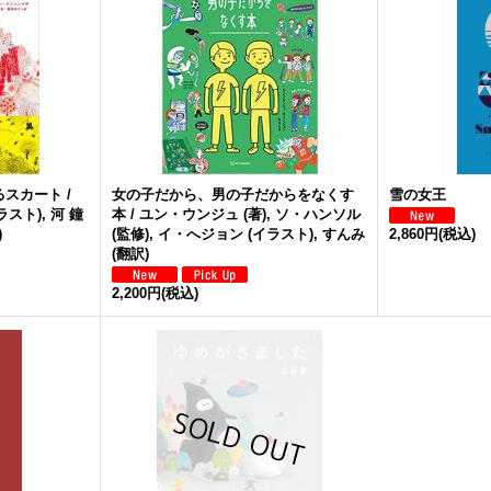
スカート /
女の子だから、男の子だからをなくす
雪の女王
スト), 河 鐘
本 / ユン・ウンジュ (著), ソ・ハンソル
)
(監修), イ・へジョン (イラスト), すんみ
2,860円
(税込)
(翻訳)
2,200円
(税込)