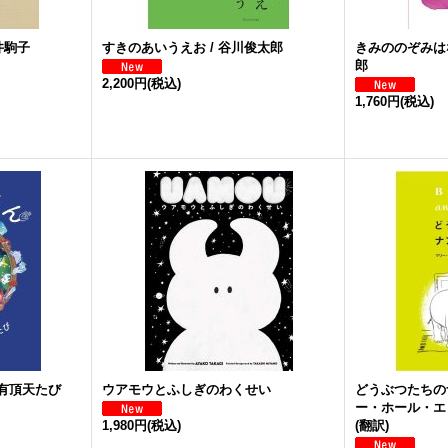
井駒子
すきのあいうえお / 谷川俊太郎
きみののぞみはな
郎
2,200円
(税込)
1,760円
(税込)
有頂天たび
ウアモウとふしぎのわくせい
どうぶつたちのナ
ー・ホール・エッ
1,980円
(税込)
(翻訳)