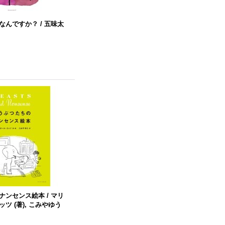
んですか？ / 五味太
ンセンス絵本 / マリ
ツ (著), こみやゆう