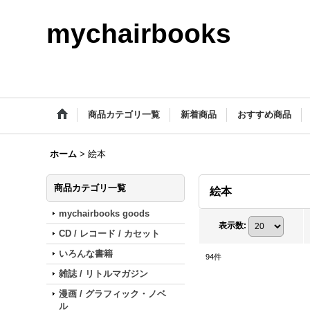
mychairbooks
商品カテゴリ一覧
新着商品
おすすめ商品
ホーム
>
絵本
商品カテゴリ一覧
絵本
mychairbooks goods
表示数
:
CD / レコード / カセット
いろんな書籍
94
件
雑誌 / リトルマガジン
漫画 / グラフィック・ノベ
ル