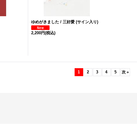
ゆめがきました / 三好愛 (サイン入り)
2,200円
(税込)
1
2
3
4
5
次
»