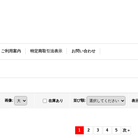
ご利用案内
特定商取引法表示
お問い合わせ
画像
:
並び順
:
在庫あり
表
1
2
3
4
5
次
»