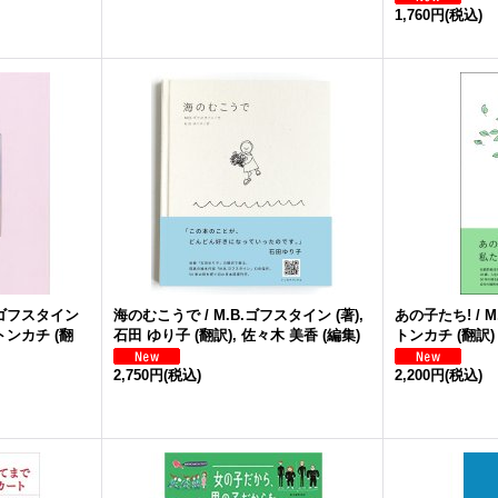
1,760円
(税込)
.ゴフスタイン
海のむこうで / M.B.ゴフスタイン (著),
あの子たち! / M
 トンカチ (翻
石田 ゆり子 (翻訳), 佐々木 美香 (編集)
トンカチ (翻訳)
2,750円
(税込)
2,200円
(税込)