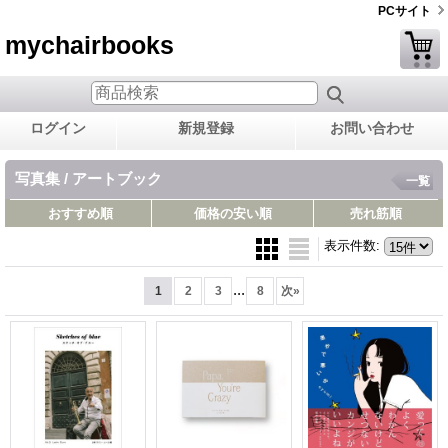
PCサイト
mychairbooks
ログイン
新規登録
お問い合わせ
写真集 / アートブック
一覧
おすすめ順
価格の安い順
売れ筋順
表示件数
:
...
1
2
3
8
次
»