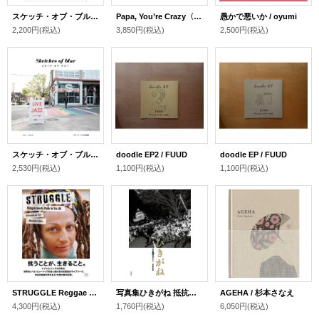
スケッチ・オブ・ブルー 2巻 ラテン・ユーロ編
Papa, You’re Crazy〈クジラと天体、父の島〉/ 西山勲
愚かで悪いか / oyumi
2,200円
(税込)
3,850円
(税込)
2,500円
(税込)
スケッチ・オブ・ブルー 1巻 アメリカ合衆国編
doodle EP2 / FUUD
doodle EP / FUUD
2,530円
(税込)
1,100円
(税込)
1,100円
(税込)
STRUGGLE Reggae meets Punk in the UK / 石田昌隆
写真集ひきがね 抵抗する写真×抵抗する声 / 島崎ろでぃー(写真),ECD(文)
AGEHA / 杉本さなえ
4,300円
(税込)
1,760円
(税込)
6,050円
(税込)