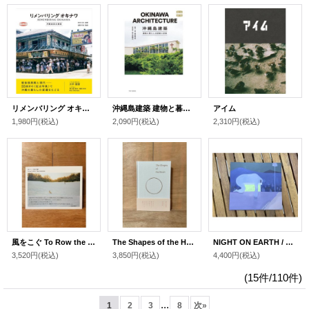
リメンバリング オキナワ 沖縄島定点探訪
沖縄島建築 建物と暮らしの記録と記憶
アイム
1,980円
(税込)
2,090円
(税込)
2,310円
(税込)
風をこぐ To Row the Wind / 橋本貴雄
The Shapes of the Heart / 青山希望
NIGHT ON EARTH / MISSISSIPPI
3,520円
(税込)
3,850円
(税込)
4,400円
(税込)
(15件/110件)
...
1
2
3
8
次
»