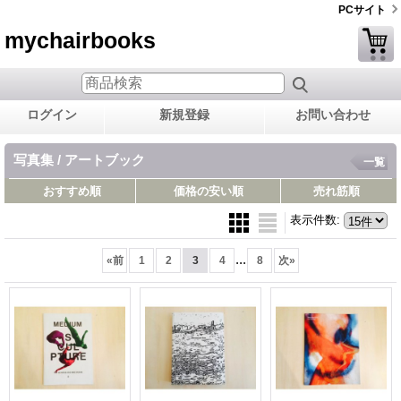
PCサイト
mychairbooks
ログイン
新規登録
お問い合わせ
写真集 / アートブック
一覧
おすすめ順
価格の安い順
売れ筋順
表示件数
:
...
«
前
1
2
3
4
8
次
»