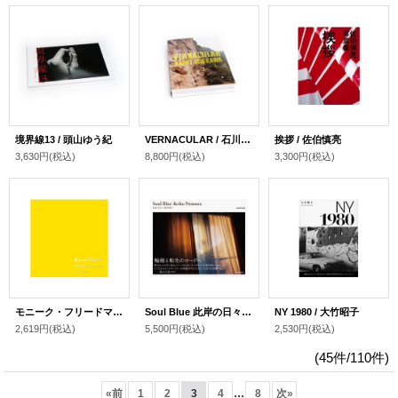
境界線13 / 頭山ゆう紀
VERNACULAR / 石川直樹
挨拶 / 佐伯慎亮
3,630円
(税込)
8,800円
(税込)
3,300円
(税込)
モニーク・フリードマン作品集 / Monique Frydman
Soul Blue 此岸の日々 / 野村恵子
NY 1980 / 大竹昭子
2,619円
(税込)
5,500円
(税込)
2,530円
(税込)
(45件/110件)
...
«
前
1
2
3
4
8
次
»