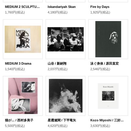
MEDIUM 2 SCULPTURE
Iskandariyah Skan
Fire by Days
1,760円
(税込)
4,180円
(税込)
1,925円
(税込)
MEDIUM 3 Drama
山谷 / 新納翔
泳ぐ身体 / 原田直宏
1,540円
(税込)
2,037円
(税込)
2,546円
(税込)
猫が… / 西村多美子
星霜連関 / 下平竜矢
Kozo Miyoshi / 三好耕三
5,500円
(税込)
4,620円
(税込)
3,630円
(税込)