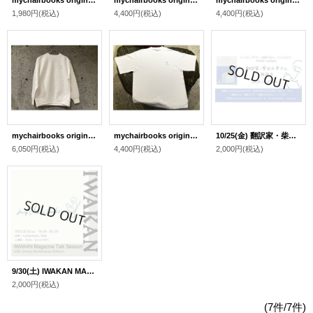
mychairbooks original logo tote bag
mychairbooks original logo short sleeve T-shirt (Navy) 7.1oz
mychairbooks original logo short sleeve T-shirt (Ash) 7.1oz
1,980円
(税込)
4,400円
(税込)
4,400円
(税込)
mychairbooks original logo sweat 12oz
mychairbooks original logo short sleeve T-shirt (White) 7.1oz
10/25(金) 翻訳家・柴田元幸さん 朗読会 ご予約ページ
6,050円
(税込)
4,400円
(税込)
2,000円
(税込)
9/30(土) IWAKAN MAGAZINE TALK SESSION ご予約ページ
2,000円
(税込)
(7件/7件)