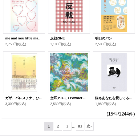
me and you little magazine vol.1 特集：愛も生活も、たよりないから
反戦ZINE
明日のパン
2,750円
(税込)
1,100円
(税込)
2,500円
(税込)
ガザ、パレスチナ、ひとりひとりの日常 / 藤原亮司
空耳アユミ / Powder Notes (CD)
猫もあなたを愛してる / gururi (編集)
3,300円
(税込)
2,530円
(税込)
1,980円
(税込)
(15件/1244件)
...
1
2
3
83
次
»