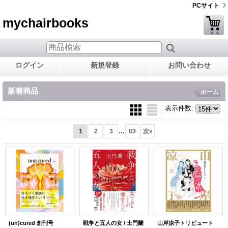
PCサイト
mychairbooks
ログイン
新規登録
お問い合わせ
新着商品
ホーム
表示件数
:
...
1
2
3
83
次
»
(un)cured 創刊号
戦争と五人の女 / 土門蘭
山岸凉子トリビュート