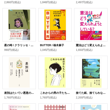
2,860円
(税込)
1,848円
(税込)
2,497円
(税込)
星の時 / クラリッセ・リスペクトル (著), 福嶋伸洋 (翻訳)
BUTTER / 柚木麻子
憲法はどう変えられようとしている？ 新版 赤ペンチェック 自民党憲法改正草案 / 伊藤真
990円
(税込)
1,045円
(税込)
1,650円
(税込)
差別はたいてい悪意のない人がする / キム・ジヘ (著), 尹怡景 (翻訳)
これからの男の子たちへ 「男らしさ」から自由になるためのレッスン / 太田啓子
捨てた紙、捨てられない紙 / スズキナオ
1,760円
(税込)
1,760円
(税込)
2,200円
(税込)