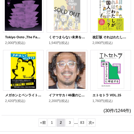
Tokiyo Ooto ,The Fax / split (7inch)
くそつまらない未来を変えられるかもしれない投資の話 / ヤマザキOKコンピュータ (著), 香山哲 (イラスト)
改訂版 それはわたしが外国人だから？ 日本の入管で起こっていること / 安田菜津紀 (著), 金井真紀 (イラスト)
2,000円
(税込)
1,540円
(税込)
2,090円
(税込)
メガホンとペンライト 韓国の「騒ぎながら民主主義」 / キム・キョンファ (著), 金暻和 (著)
イフマサカ / 46億のじかんとちいさな風景 (CD)
エトセトラ VOL.15
2,420円
(税込)
2,200円
(税込)
1,760円
(税込)
(30件/1244件)
...
«
前
1
2
3
83
次
»