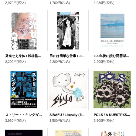
2,970円
(税込)
1,760円
(税込)
1,980円
(税込)
発光せえ身体 / 松橋裕一郎 (著), 少年アヤ (著)
男には簡単な仕事 / ニイマリコ (著)
100年後に読む琵琶湖日記 2025年4月~2026年3月
2,200円
(税込)
2,200円
(税込)
2,200円
(税込)
ストリート・キングダム 最終版 東京ロッカーズと80’sインディーズ・シーン / 地引雄一 (著)
SIBAFÜ / Literally (7inch)
PÖLS / A NUESTRXS AMIGXS (LP)
3,960円
(税込)
1,500円
(税込)
3,500円
(税込)