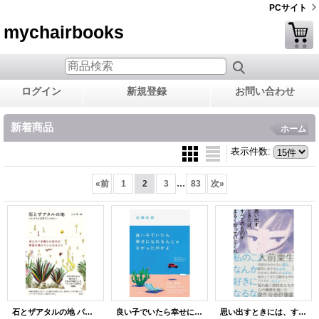
PCサイト
mychairbooks
ログイン
新規登録
お問い合わせ
新着商品
ホーム
表示件数
:
...
«
前
1
2
3
83
次
»
石とザアタルの地 パレスチナ文学アンソロジー / 山本薫 (編集), 武田朝子 (翻訳), 岡真理 (翻訳), 田浪亜央江 (翻訳), 佐藤まな (翻訳)
良い子でいたら幸せになれるんじゃなかったのかよ / 白瀬世奈
思い出すときには、すべてのものがまるくなっていてくれ / 大前粟生