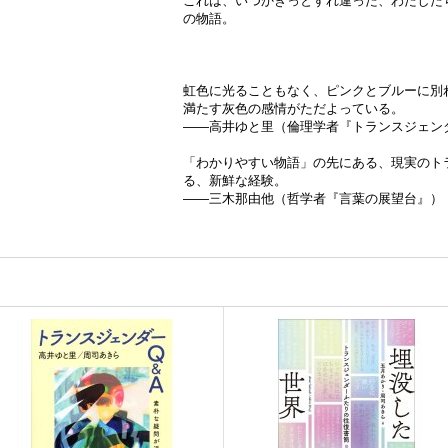
これは、いつかきっとすれ違った、わたした
の物語。
虹色に光ることもなく、ピンクとブルーに別
満たす灰色の感情がただよっている。
——高井ゆと里（倫理学者『トランスジェン
「わかりやすい物語」の先にある、現実のト
る、新鮮な経験。
——三木那由他（哲学者『言葉の展望台』）