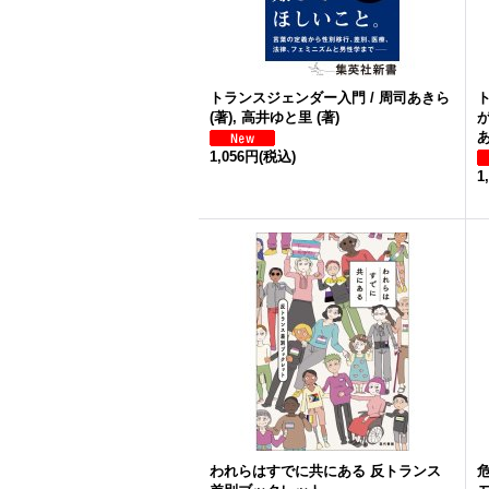
トランスジェンダー入門 / 周司あきら
(著), 高井ゆと里 (著)
が
あ
1,056円
(税込)
1
われらはすでに共にある 反トランス