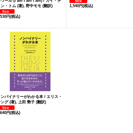
ワール (I am I am I am) / カイ・チ
ン・トム (著), 野中モモ (翻訳)
1,540円
(税込)
,530円
(税込)
ノンバイナリーがわかる本 / エリス・
ング (著), 上田 勢子 (翻訳)
,640円
(税込)