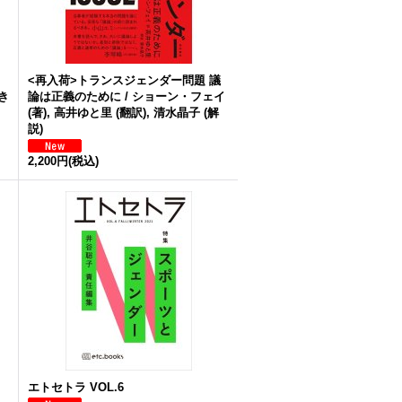
<再入荷>トランスジェンダー問題 議
き
論は正義のために / ショーン・フェイ
(著), 高井ゆと里 (翻訳), 清水晶子 (解
説)
2,200円
(税込)
エトセトラ VOL.6