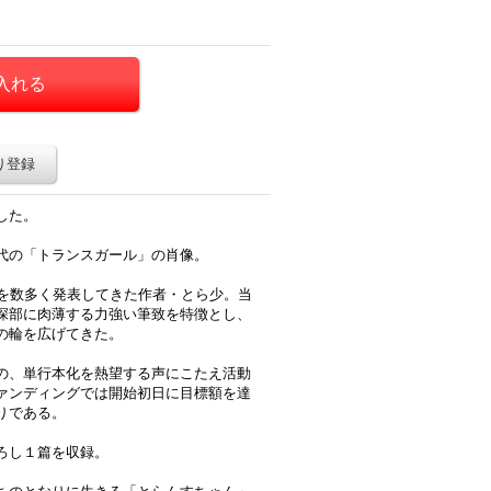
り登録
した。
代の「トランスガール」の肖像。
品を数多く発表してきた作者・とら少。当
深部に肉薄する力強い筆致を特徴とし、
の輪を広げてきた。
の、単行本化を熱望する声にこたえ活動
ァンディングでは開始初日に目標額を達
りである。
ろし１篇を収録。