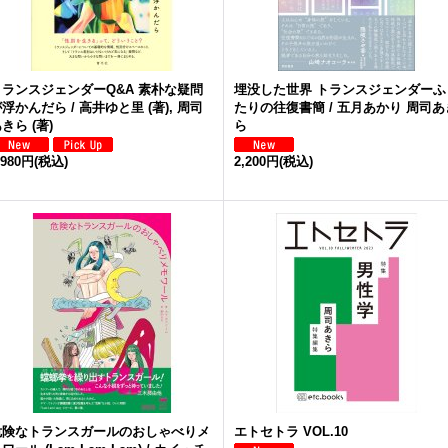
トランスジェンダーQ&A 素朴な疑問
埋没した世界 トランスジェンダーふ
浮かんだら / 高井ゆと里 (著), 周司
たりの往復書簡 / 五月あかり 周司あ
きら (著)
ら
,980円
(税込)
2,200円
(税込)
危険なトランスガールのおしゃべりメ
エトセトラ VOL.10