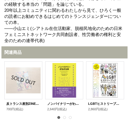
の経験する本当の「問題」を論じている。
20年以上コミュニティに関わるわたしから見て、ひろく一般
の読者にお勧めできるはじめてのトランスジェンダーについ
ての本。
――小山エミ(シアトル在住活動家、脱植民地化のための日米
フェミニストネットワーク共同創設者、性労働者の権利と安
全のための連帯代表)
関連商品
反トランス差別ZINE「われらはすでに共にある」
ノンバイナリーがわかる本 / エリス・ヤング (著), 上田 勢子 (翻訳)
LGBTヒストリーブック 絶対に諦めなかった人々の100年の闘い
700円
(税込)
2,640円
(税込)
2,860円
(税込)