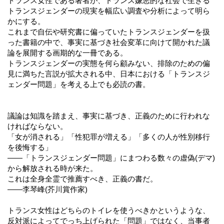
トランス女性である著者が、トランス嫌悪的な社会で生きる
トランスジェンダーの現実を幅広い調査や分析によって明ら
かにする。
これまで自伝や研究書に偏っていたトランスジェンダーを扱
った書籍の中で、事実に基づき社会変革に向けて開かれた議
論を展開する画期的な一冊である。
トランスジェンダーの実態を何ら顧みない、排除のための偏
見に満ちた言説が拡大される中、日本における「トランスジ
ェンダー問題」を考える上でも必読の書。
議論は知識を踏まえ、事実に基づき、正義のために行われな
ければならない。
「女が消される」「性犯罪が増える」「多くの人が性別移行
を後悔する」
――「トランスジェンダー問題」にまつわる数々の虚偽(デマ)
から解放される時が来た。
これは全身全霊で推薦すべき、正義の書だ。
――李琴峰(芥川賞作家)
トランス女性はどちらのトイレを使うべきかというような、
反対派によってでっち上げられた「問題」ではなく、当事者