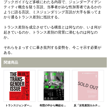
ブックガイドなど多岐にわたる内容で、ジェンダーアイデン
ティティ概念を疑う言説、当事者がみな性加害者であるかの
ように語る言説、ミスジェンダリング言説が大手を振ってま
かり通るトランス差別に抵抗する。
トランス差別を成立させている構造とは何なのか、いま何が
起きているのか、トランス差別の背景に潜むものは何なの
か。
それらをまっすぐに暴き批判する姿勢を、今こそ示す必要が
ある。
関連商品
トランスジェンダー問題 議論は正義のために / ショーン・フェイ (著), 高井ゆと里 (翻訳), 清水晶子 (解説)
布団の中から蜂起せよ アナーカ・フェミニズムのための断章 / 高島鈴
反「女性差別カルチャー」読本