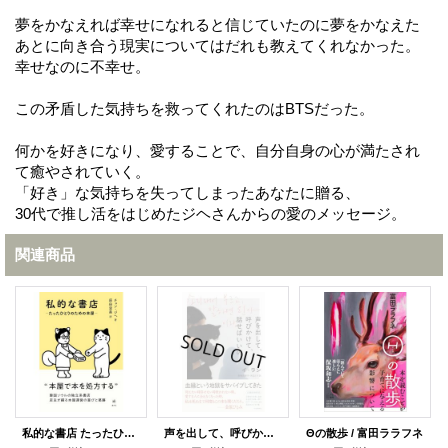
夢をかなえれば幸せになれると信じていたのに夢をかなえた
あとに向き合う現実についてはだれも教えてくれなかった。
幸せなのに不幸せ。
この矛盾した気持ちを救ってくれたのはBTSだった。
何かを好きになり、愛することで、自分自身の心が満たされ
て癒やされていく。
「好き」な気持ちを失ってしまったあなたに贈る、
30代で推し活をはじめたジヘさんからの愛のメッセージ。
関連商品
私的な書店 たったひとりのための本屋
声を出して、呼びかけて、話せばいいの / イ・ラン (著), 斎藤真理子 (翻訳), 浜辺ふう (翻訳)
Θの散歩 / 富田ララフネ