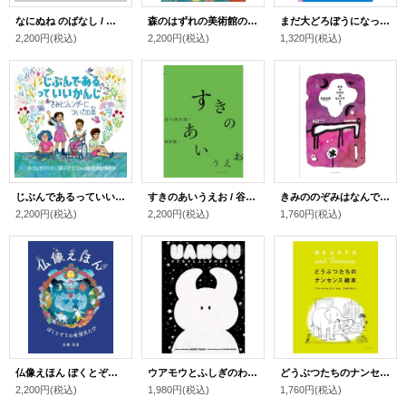
なにぬね のばなし / 出口かずみ
森のはずれの美術館の話 / 梨木香歩 (著),ゲオルグ・ハレンスレーベン(絵)
まだ大どろぼうになっていないあなたへ / ヨシタケシンスケ
2,200円
(税込)
2,200円
(税込)
1,320円
(税込)
じぶんであるっていいかんじ きみとジェンダーについての本 / テレサ・ソーン (著), ノア・グリニ (イラスト), たかいゆとり (翻訳)
すきのあいうえお / 谷川俊太郎
きみののぞみはなんですか？ / 五味太郎
2,200円
(税込)
2,200円
(税込)
1,760円
(税込)
仏像えほん ぼくとぞうの有頂天たび
ウアモウとふしぎのわくせい
どうぶつたちのナンセンス絵本 / マリー・ホール・エッツ (著), こみやゆう (翻訳)
2,200円
(税込)
1,980円
(税込)
1,760円
(税込)