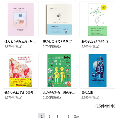
ほんとうの私たち / M.B.ゴフスタイン (著), 佐々木 美香 (編集), トンカチ (翻訳)
海のむこうで / M.B.ゴフスタイン (著), 石田 ゆり子 (翻訳), 佐々木 美香 (編集)
あの子たち! / M.B.ゴフスタイン (著), トンカチ (翻訳)
2,970円
(税込)
2,750円
(税込)
2,200円
(税込)
せかいのはてまでひろがるスカート / ミョン・スジョン (著, イラスト), 河 鐘基 (翻訳), 廣部 尚子 (翻訳)
女の子だから、男の子だからをなくす本 / ユン・ウンジュ (著), ソ・ハンソル (監修), イ・へジョン (イラスト), すんみ (翻訳)
雪の女王
1,870円
(税込)
2,200円
(税込)
2,860円
(税込)
(15件/89件)
...
1
2
3
6
次
»