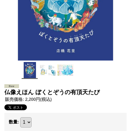
仏像えほん ぼくとぞうの有頂天たび
販売価格
:
2,200円
(税込)
数量
: