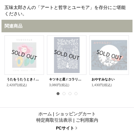
五味太郎さんの「アートと哲学とユーモア」を存分にご堪能
ください。
関連商品
うたをうたうとき / まど・みちお (詩), 渡邉良重 (絵)
キツネと星 / コラリー・ビックフォード=スミス (著), スミス幸子 (翻訳)
おやすみなさい
2,420円
(税込)
3,080円
(税込)
1,430円
(税込)
ホーム
|
ショッピングカート
特定商取引法表示
|
ご利用案内
PCサイト