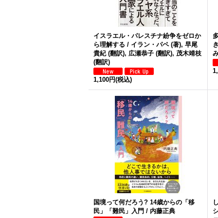
イスラエル・パレスチナ紛争をゼロか
ら理解する / イラン・パペ (著), 早尾
貴紀 (翻訳), 広瀬恭子 (翻訳), 茂木靖枝
み
(翻訳)
1
1,100円
(税込)
国境って何だろう? 14歳からの「移
民」「難民」入門 / 内藤正典