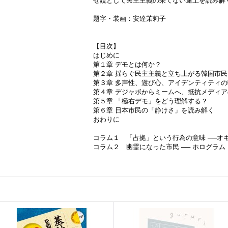
せ鏡として民主主義の果てない途上を読み解
題字・装画：安達茉莉子
【目次】
はじめに
第１章 デモとは何か？
第２章 揺らぐ民主主義と立ち上がる韓国市民
第３章 多声性、遊び心、アイデンティティの
第４章 デジャボからミームへ、抵抗メディ
第５章 「極右デモ」をどう理解する？
第６章 日本市民の「静けさ」を読み解く
おわりに
コラム１ 「占拠」という行為の意味 ──オ
コラム２ 幽霊になった市民 ── ホログラム