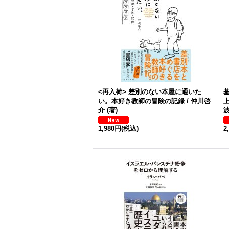
<再入荷> 差別のない本屋に通いた
い。本好き教師の冒険の記録 / 仲川啓
上
介 (著)
波
1,980円
(税込)
2