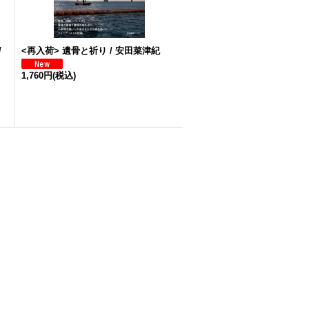
/
<再入荷> 遺骨と祈り / 安田菜津紀
1,760円
(税込)