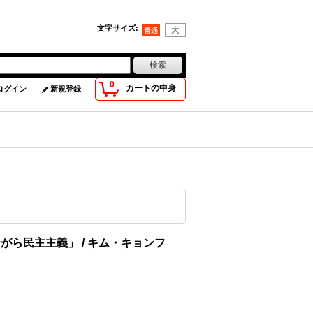
文字サイズ
:
0
カートの中身
ログイン
新規登録
がら民主主義」 / キム・キョンフ