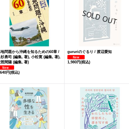
基地問題から沖縄を知るための60章 /
gururiのぐるり / 渡辺愛知
杉勇司 (編集, 著), 小松寛 (編集, 著),
照間陽 (編集, 著)
1,980円
(税込)
,640円
(税込)