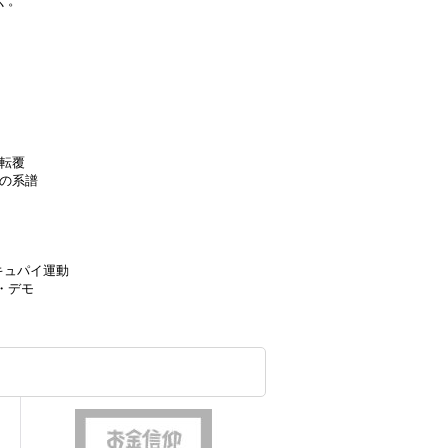
く。
転覆
アの系譜
キュパイ運動
・デモ