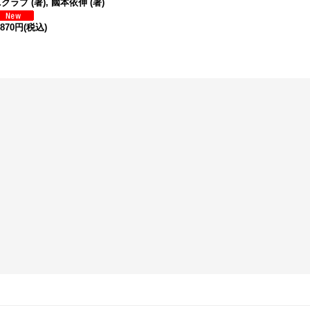
クラブ (著), 國本依伸 (著)
,870円
(税込)