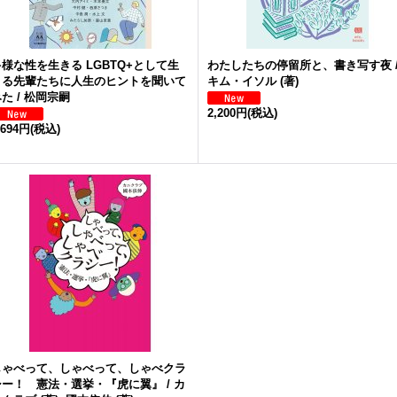
多様な性を生きる LGBTQ+として生
わたしたちの停留所と、書き写す夜 
きる先輩たちに人生のヒントを聞いて
キム・イソル (著)
た / 松岡宗嗣
2,200円
(税込)
,694円
(税込)
しゃべって、しゃべって、しゃべクラ
シー！ 憲法・選挙・『虎に翼』 / カ