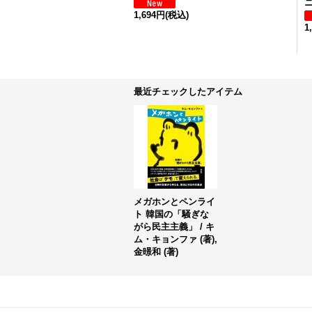
ニ
1,694円
(税込)
1
最近チェックしたアイテム
メガホンとペンライ
ト 韓国の「騒ぎな
がら民主主義」 / キ
ム・キョンファ (著),
金暻和 (著)