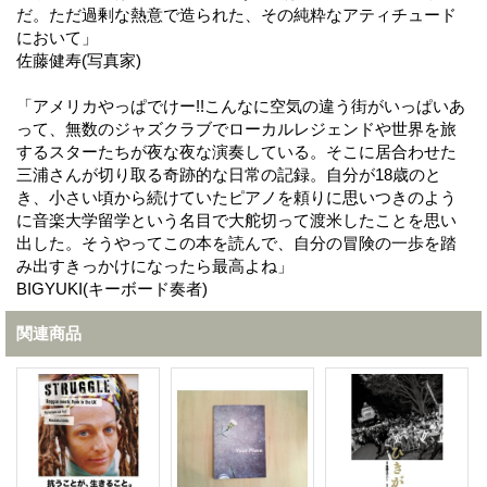
だ。ただ過剰な熱意で造られた、その純粋なアティチュード
において」
佐藤健寿(写真家)
「アメリカやっぱでけー!!こんなに空気の違う街がいっぱいあ
って、無数のジャズクラブでローカルレジェンドや世界を旅
するスターたちが夜な夜な演奏している。そこに居合わせた
三浦さんが切り取る奇跡的な日常の記録。自分が18歳のと
き、小さい頃から続けていたピアノを頼りに思いつきのよう
に音楽大学留学という名目で大舵切って渡米したことを思い
出した。そうやってこの本を読んで、自分の冒険の一歩を踏
み出すきっかけになったら最高よね」
BIGYUKI(キーボード奏者)
関連商品