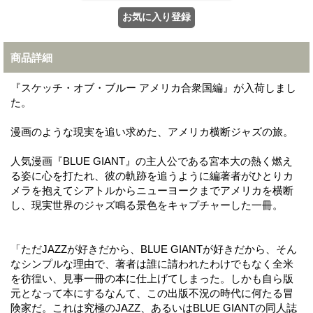
商品詳細
『スケッチ・オブ・ブルー アメリカ合衆国編』が入荷しまし
た。
漫画のような現実を追い求めた、アメリカ横断ジャズの旅。
人気漫画『BLUE GIANT』の主人公である宮本大の熱く燃え
る姿に心を打たれ、彼の軌跡を追うように編著者がひとりカ
メラを抱えてシアトルからニューヨークまでアメリカを横断
し、現実世界のジャズ鳴る景色をキャプチャーした一冊。
「ただJAZZが好きだから、BLUE GIANTが好きだから、そん
なシンプルな理由で、著者は誰に請われたわけでもなく全米
を彷徨い、見事一冊の本に仕上げてしまった。しかも自ら版
元となって本にするなんて、この出版不況の時代に何たる冒
険家だ。これは究極のJAZZ、あるいはBLUE GIANTの同人誌