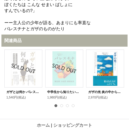
ぼくたちは こんな せまい ばしょに
すんでいるの?」
ーー主人公の少年が語る、あまりにも率直な
パレスチナとガザのものがたり
関連商品
ガザとは何か パレスチナを知るための緊急講義 / 岡真理
中学生から知りたいパレスチナのこと / 岡真理,小山哲,藤原辰史
ガザの光 炎の中から届く声 / リフアト・アルアライール (著), ジハード・アブーサリーム (監修), ジェニファー・ビング (監修), マイケル・メリーマン＝ロッツェ (監修), 斎藤 ラミス まや (翻訳), 早尾貴紀 (解説)
1,540円
(税込)
1,980円
(税込)
2,970円
(税込)
ホーム
|
ショッピングカート