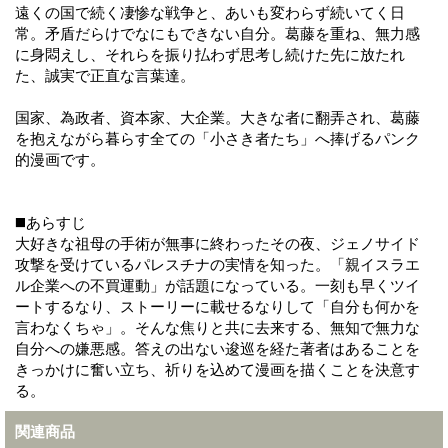
遠くの国で続く凄惨な戦争と、あいも変わらず続いてく日
常。矛盾だらけでなにもできない自分。葛藤を重ね、無力感
に身悶えし、それらを振り払わず思考し続けた先に放たれ
た、誠実で正直な言葉達。
国家、為政者、資本家、大企業。大きな者に翻弄され、葛藤
を抱えながら暮らす全ての「小さき者たち」へ捧げるパンク
的漫画です。
◼️あらすじ
大好きな祖母の手術が無事に終わったその夜、ジェノサイド
攻撃を受けているパレスチナの実情を知った。「親イスラエ
ル企業への不買運動」が話題になっている。一刻も早くツイ
ートするなり、ストーリーに載せるなりして「自分も何かを
言わなくちゃ」。そんな焦りと共に去来する、無知で無力な
自分への嫌悪感。答えの出ない逡巡を経た著者はあることを
きっかけに奮い立ち、祈りを込めて漫画を描くことを決意す
る。
関連商品