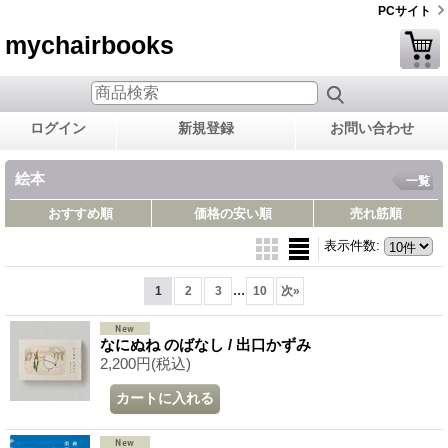
PCサイト
mychairbooks
ログイン
新規登録
お問い合わせ
絵本
一覧
おすすめ順
価格の安い順
売れ筋順
表示件数
:
...
1
2
3
10
次
»
なにぬね のばなし / 出口かずみ
2,200円
(税込)