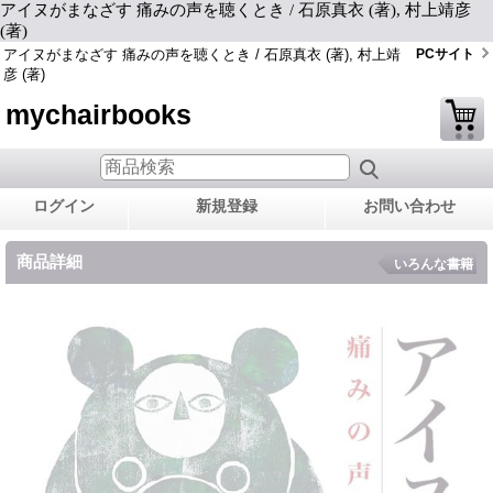
アイヌがまなざす 痛みの声を聴くとき / 石原真衣 (著), 村上靖彦
(著)
アイヌがまなざす 痛みの声を聴くとき / 石原真衣 (著), 村上靖
PCサイト
彦 (著)
mychairbooks
ログイン
新規登録
お問い合わせ
商品詳細
いろんな書籍