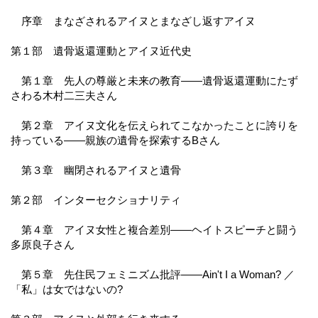
序章 まなざされるアイヌとまなざし返すアイヌ
第１部 遺骨返還運動とアイヌ近代史
第１章 先人の尊厳と未来の教育――遺骨返還運動にたず
さわる木村二三夫さん
第２章 アイヌ文化を伝えられてこなかったことに誇りを
持っている――親族の遺骨を探索するBさん
第３章 幽閉されるアイヌと遺骨
第２部 インターセクショナリティ
第４章 アイヌ女性と複合差別――ヘイトスピーチと闘う
多原良子さん
第５章 先住民フェミニズム批評――Ain't I a Woman? ／
「私」は女ではないの?