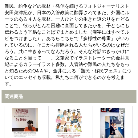
難民、紛争などの取材・発信を続けるフォトジャーナリスト
安田菜津紀が、日本の入管政策に翻弄されてきた、外国にル
ーツのある４人を取材。一人ひとりの生きた道のりをたどる
ことで、彼らがどんな困難に直面してきたかを、子どもにも
伝わるよう平易なことばでまとめました（漢字にはすべてル
ビをつけました）。あちらこちらで「多様性の尊重」がいわ
れているのに、そこから排除される人たちがいるのはなぜだ
ろう。共に生きるってなんだろう。そんな対話のきっかけに
なることを願って――。文筆家でイラストレーターの金井真
紀によるカラーイラスト多数。入管法や難民の人たちをもっ
と知るためのQ&Ａや、金井による「難民・移民フェス」につ
いてのエッセイも収載。私たちに何ができるのかを考えま
す。
関連商品