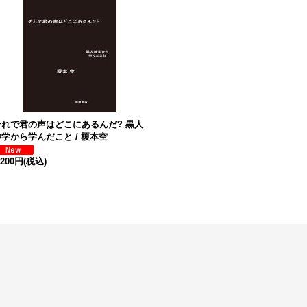
それで君の声はどこにあるんだ? 黒人
神学から学んだこと / 榎本空
,200円
(税込)