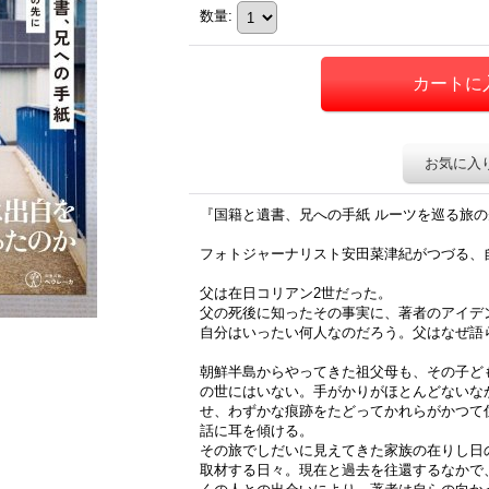
数量
:
お気に入
『国籍と遺書、兄への手紙 ルーツを巡る旅
フォトジャーナリスト安田菜津紀がつづる、
父は在日コリアン2世だった。
父の死後に知ったその事実に、著者のアイデ
自分はいったい何人なのだろう。父はなぜ語
朝鮮半島からやってきた祖父母も、その子ど
の世にはいない。手がかりがほとんどないな
せ、わずかな痕跡をたどってかれらがかつて
話に耳を傾ける。
その旅でしだいに見えてきた家族の在りし日
取材する日々。現在と過去を往還するなかで