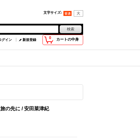
文字サイズ
:
0
カートの中身
ログイン
新規登録
の先に / 安田菜津紀