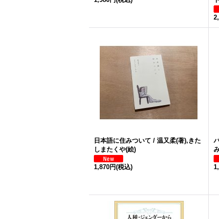
2
日本語に住みついて / 温又柔(著),きた
しまたくや(絵)
1,870円
(税込)
1