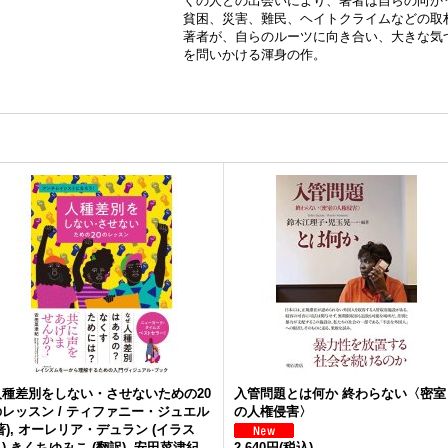
くの人との出会いにより、著者は自らの向か
貧困、災害、難民、ヘイトクライムなどの取
著者が、自らのルーツに向き合い、大きな気
を問いかける渾身の作。
人種差別をしない・させないための20
入管問題とは何か 終わらない〈密室
のレッスン / ティファニー・ジュエル
の人権侵害〉
著), オーレリア・デュラン (イラス
),きくちゆみこ (翻訳), 安田菜津紀
2,640円
(税込)