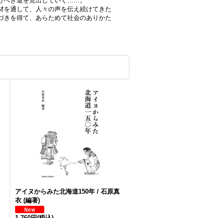
うべき道を見出していく……。
材を通して、人々の声を伝え続けてきた
づきを得て、あらためて社会のありかた
アイヌからみた北海道150年 / 石原真
衣 (編著)
1,760円
(税込)