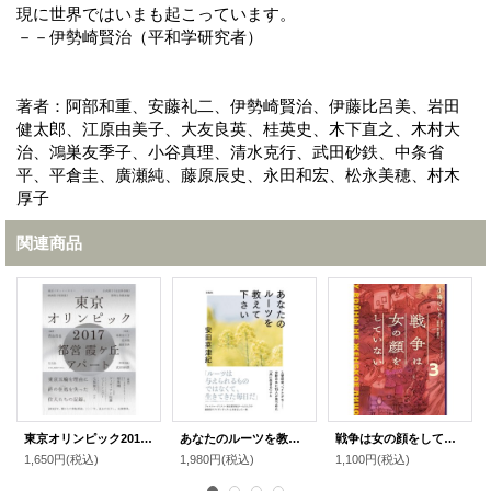
現に世界ではいまも起こっています。
－－伊勢崎賢治（平和学研究者）
著者：阿部和重、安藤礼二、伊勢崎賢治、伊藤比呂美、岩田
健太郎、江原由美子、大友良英、桂英史、木下直之、木村大
治、鴻巣友季子、小谷真理、清水克行、武田砂鉄、中条省
平、平倉圭、廣瀬純、藤原辰史、永田和宏、松永美穂、村木
厚子
関連商品
東京オリンピック2017 都営霞ヶ丘アパート
あなたのルーツを教えて下さい / 安田菜津紀
戦争は女の顔をしていない 3 / 小梅 けいと (著), スヴェトラーナ・アレクシエーヴィチ (原著), 速水 螺旋人 (監修)
1,650円
(税込)
1,980円
(税込)
1,100円
(税込)