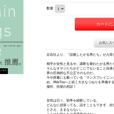
数量
:
お気に入
左右社より、『説教したがる男たち』が入荷
相手が女性と見るや、講釈を垂れたがる男た
そんなオヤジたちがどこにでもいること自体
界の圧倒的な不公正そのものだ。
今や辞書にも載っている「マンスプレイニング（m
め、#MeTooへと続く大きなうねりを準備
傑作、待望の邦訳！
女性は日々、戦争を経験している。
どんなに頑張っても、話すこともできず、自
とさえ、ままならない。