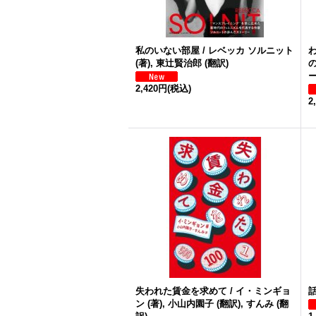
私のいない部屋 / レベッカ ソルニット
(著), 東辻賢治郎 (翻訳)
の
ー
2,420円
(税込)
2
失われた賃金を求めて / イ・ミンギョ
ン (著), 小山内園子 (翻訳), すんみ (翻