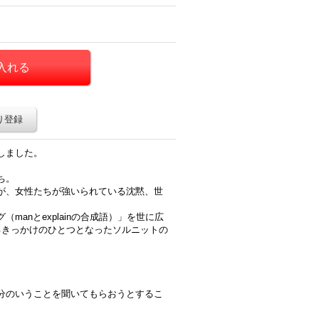
り登録
しました。
ち。
が、女性たちが強いられている沈黙、世
anとexplainの合成語）」を世に広
するきっかけのひとつとなったソルニットの
分のいうことを聞いてもらおうとするこ