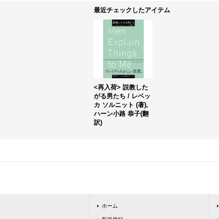
最近チェックしたアイテム
<再入荷> 説教した
がる男たち / レベッ
カ ソルニット (著),
ハーン小路 恭子(翻
訳)
ホーム