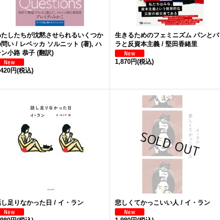
わたしたちが沈黙させられるいくつか
生きるためのフェミニズム パンとバ
問い / レベッカ ソルニット (著), ハ
ラと反資本主義 / 堅田香緒里
ン小路 恭子 (翻訳)
1,870円
(税込)
,420円
(税込)
話し足りなかった日 / イ・ラン
悲しくてかっこいい人 / イ・ラン