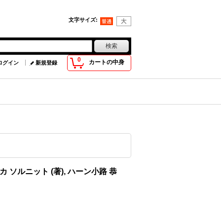
文字サイズ
:
0
カートの中身
ログイン
新規登録
 ソルニット (著), ハーン小路 恭