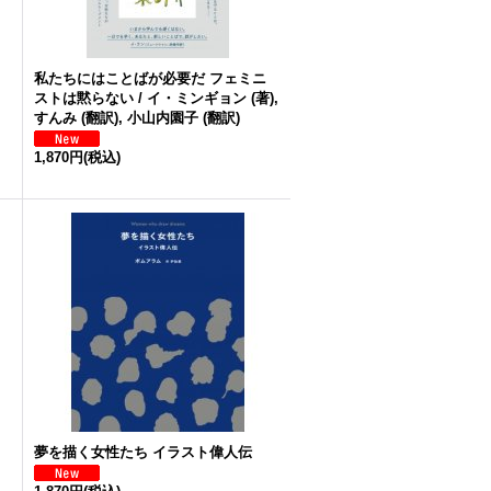
私たちにはことばが必要だ フェミニ
ストは黙らない / イ・ミンギョン (著),
すんみ (翻訳), 小山内園子 (翻訳)
1,870円
(税込)
夢を描く女性たち イラスト偉人伝