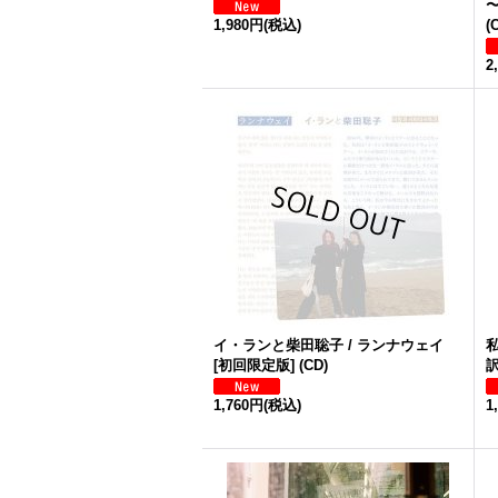
〜
1,980円
(税込)
(
2
イ・ランと柴田聡子 / ランナウェイ
私
[初回限定版] (CD)
訳
1,760円
(税込)
1