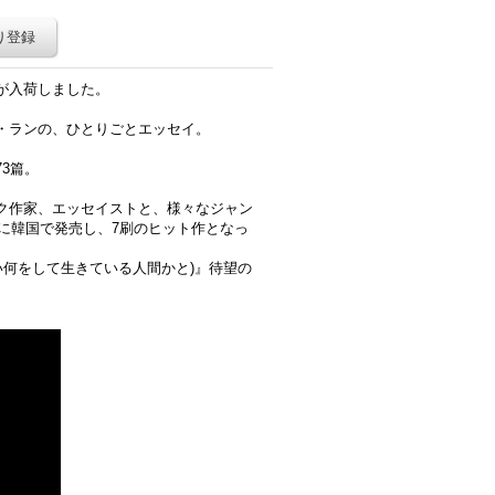
り登録
が入荷しました。
・ランの、ひとりごとエッセイ。
3篇。
ク作家、エッセイストと、様々なジャン
冬に韓国で発売し、7刷のヒット作となっ
い何をして生きている人間かと)』待望の