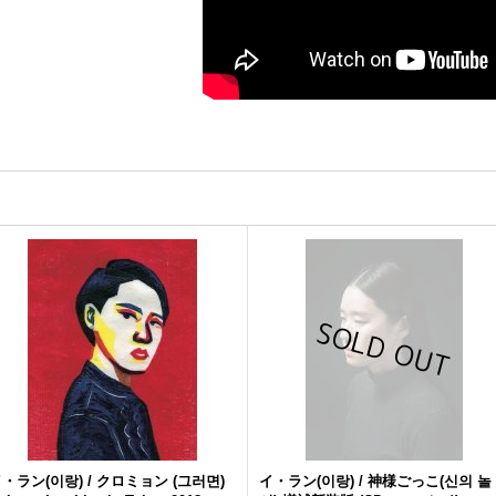
・ラン(이랑) / クロミョン (그러면)
イ・ラン(이랑) / 神様ごっこ(신의 놀