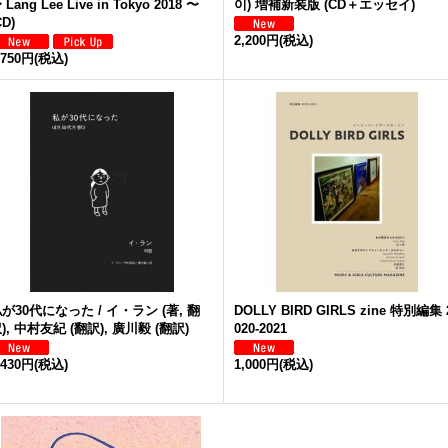
 Lang Lee Live in Tokyo 2018 〜
이) 増補新装版 (CD＋エッセイ)
CD)
2,200円
(税込)
,750円
(税込)
が30代になった / イ・ラン (著, 翻
DOLLY BIRD GIRLS zine 特別編集 
), 中村友紀 (翻訳), 廣川毅 (翻訳)
020-2021
,430円
(税込)
1,000円
(税込)