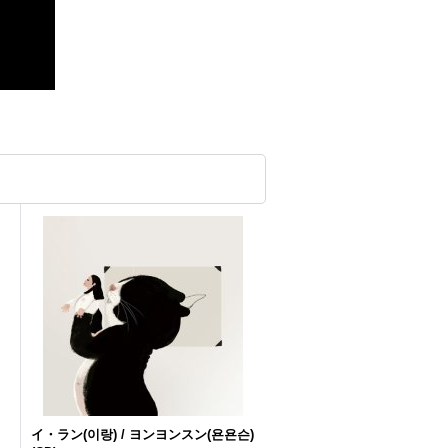
イ・ラン(이랑) / ヨンヨンスン(욘욘슨)