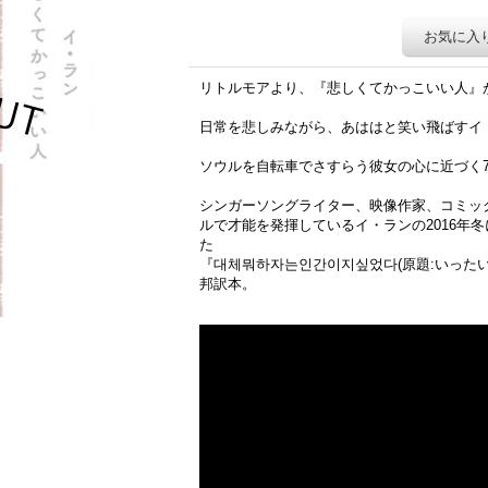
お気に入
リトルモアより、『悲しくてかっこいい人』
日常を悲しみながら、あははと笑い飛ばすイ
ソウルを自転車でさすらう彼女の心に近づく7
シンガーソングライター、映像作家、コミッ
ルで才能を発揮しているイ・ランの2016年
た
『대체뭐하자는인간이지싶었다(原題:いった
邦訳本。