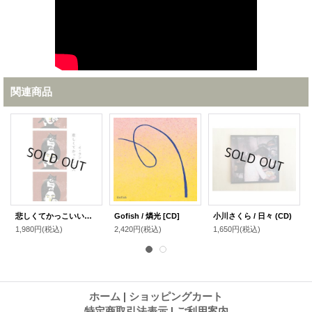
関連商品
悲しくてかっこいい人 / イ・ラン
Gofish / 燐光 [CD]
小川さくら / 日々 (CD)
1,980円
(税込)
2,420円
(税込)
1,650円
(税込)
ホーム
|
ショッピングカート
特定商取引法表示
|
ご利用案内