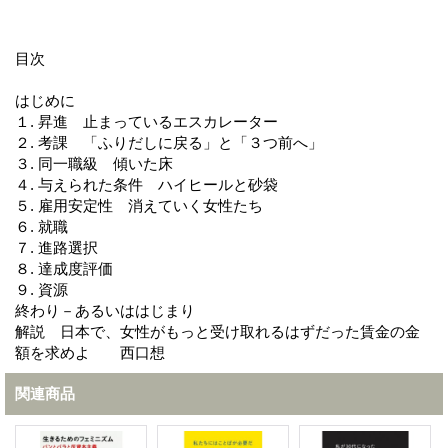
目次
はじめに
１. 昇進 止まっているエスカレーター
２. 考課 「ふりだしに戻る」と「３つ前へ」
３. 同一職級 傾いた床
４. 与えられた条件 ハイヒールと砂袋
５. 雇用安定性 消えていく女性たち
６. 就職
７. 進路選択
８. 達成度評価
９. 資源
終わり－あるいははじまり
解説 日本で、女性がもっと受け取れるはずだった賃金の金
額を求めよ 西口想
関連商品