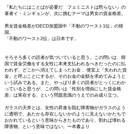
『私たちにはことばが必要だ フェミニストは黙らない』の
著者イ・ミンギョンが、次に挑むテーマは男女の賃金格差。
男女賃金格差がOECD加盟国中「不動のワースト1位」の韓
国。
「不動のワースト2位」は日本です。
そろそろ多くの読者が気づいていると思う。この問いは、韓
国で賃金労働をする女性に本来支払われるべきだったのに払
われず、どこかへ消えてしまったお金 、便宜上「失われた賃
金」と呼ぶことにするが、そのお金の金額を求めてみようと
いう試みである。また、やっぱり多くの読者がとっくにわか
っていると思うが、この問いは「性別を理由にした賃金格
差」は実在する、という問題意識のうえでのみ成り立つ。
ガラスの天井とは、女性の昇進を阻む障害物がガラスのよう
に透明で、あたかも存在しないかのように見えないかたちで
おかれているという意味からきたものであり、割れば壊れる
障害物、という意味ではない。ー本書より