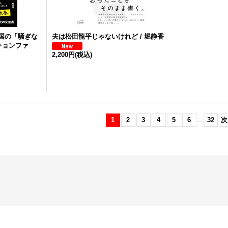
国の「騒ぎな
夫は松田龍平じゃないけれど / 堀静香
キョンファ
2,200円
(税込)
1
2
3
4
5
6
...
32
次