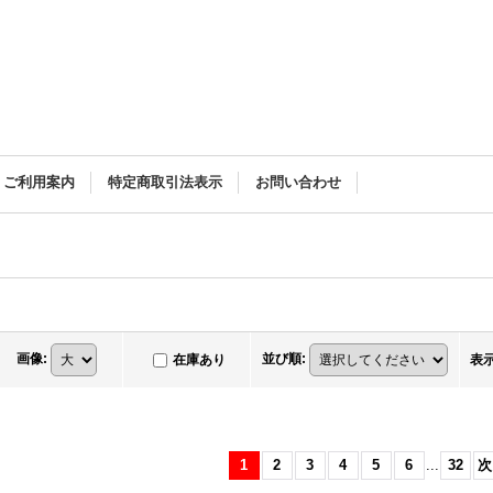
ご利用案内
特定商取引法表示
お問い合わせ
画像
:
並び順
:
在庫あり
表
1
2
3
4
5
6
...
32
次