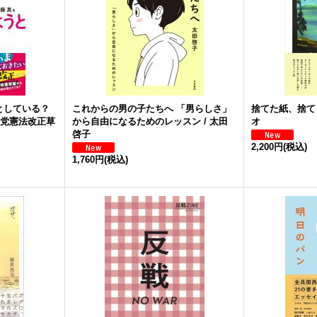
としている？
これからの男の子たちへ 「男らしさ」
捨てた紙、捨てら
民党憲法改正草
から自由になるためのレッスン / 太田
オ
啓子
2,200円
(税込)
1,760円
(税込)