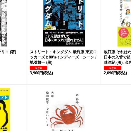
リコ (著)
ストリート・キングダム 最終版 東京ロ
改訂版 それは
ッカーズと80’sインディーズ・シーン /
日本の入管で起こ
地引雄一 (著)
菜津紀 (著), 
3,960円
(税込)
2,090円
(税込)