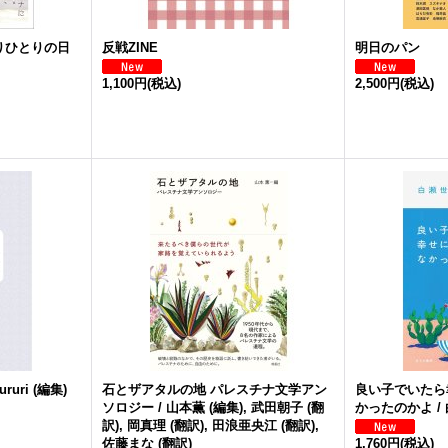
りひとりの日
反戦ZINE
明日のパン
1,100円
(税込)
2,500円
(税込)
uri (編集)
石とザアタルの地 パレスチナ文学アン
良い子でいたら
ソロジー / 山本薫 (編集), 武田朝子 (翻
かったのかよ /
訳), 岡真理 (翻訳), 田浪亜央江 (翻訳),
佐藤まな (翻訳)
1,760円
(税込)