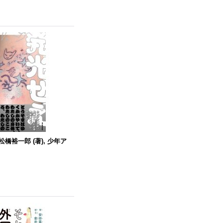
松橋裕一郎 (著), 少年ア