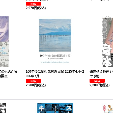
2,970円
(税込)
てのものがま
100年後に読む琵琶湖日記 2025年4月~2
発光せえ身体 / 
前粟生
026年3月
ヤ (著)
2,200円
(税込)
2,200円
(税込)