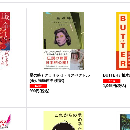
星の時 / クラリッセ・リスペクトル
BUTTER / 柚
(著), 福嶋伸洋 (翻訳)
1,045円
(税込)
990円
(税込)