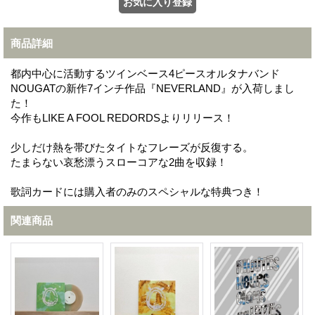
商品詳細
都内中心に活動するツインベース4ピースオルタナバンド
NOUGATの新作7インチ作品『NEVERLAND』が入荷しまし
た！
今作もLIKE A FOOL REDORDSよりリリース！
少しだけ熱を帯びたタイトなフレーズが反復する。
たまらない哀愁漂うスローコアな2曲を収録！
歌詞カードには購入者のみのスペシャルな特典つき！
関連商品