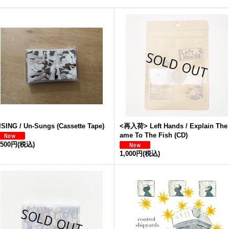
ISING / Un-Sungs (Cassette Tape)
<再入荷> Left Hands / Explain The
ame To The Fish (CD)
,500円
(税込)
1,000円
(税込)