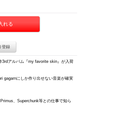
り登録
dアルバム『my favorite skin』が入荷
 gagarnにしか作り出せない音楽が確実
、Primus、Superchunk等との仕事で知ら