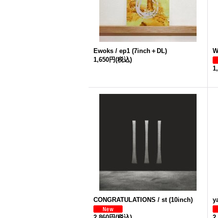
Ewoks / ep1 (7inch＋DL)
W
1,650円
(税込)
1
CONGRATULATIONS / st (10inch)
y
2,860円
(税込)
2