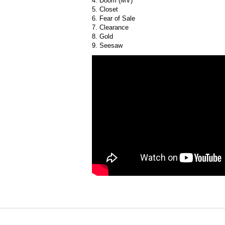
4. Doom (MV)
5. Closet
6. Fear of Sale
7. Clearance
8. Gold
9. Seesaw