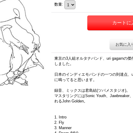
数量
:
お気に入
東京の3人組オルタナバンド、uri gagarnの傑作3r
しました。
日本のインディエモバンドの一つの到達点、uri
に鳴ってると思います。
録音、ミックスは君島結(ツバメスタジオ)。
マスタリングにはSonic Youth、Jawbreaker
れるJohn Golden。
1. Intro
2. Fly
3. Manner