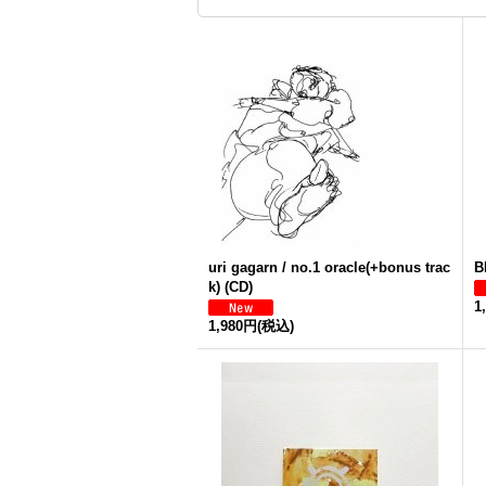
uri gagarn / no.1 oracle(+bonus trac
B
k) (CD)
1
1,980円
(税込)