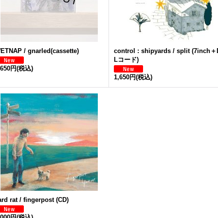
ETNAP / gnarled(cassette)
control : shipyards / split (7inch＋
Lコード)
,650円
(税込)
1,650円
(税込)
ard rat / fingerpost (CD)
,000円
(税込)