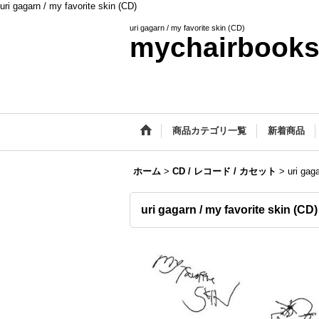
uri gagarn / my favorite skin (CD)
uri gagarn / my favorite skin (CD)
mychairbook
商品カテゴリ一覧
新着商品
ホーム
>
CD / レコード / カセット
>
uri gag
uri gagarn / my favorite skin (CD)