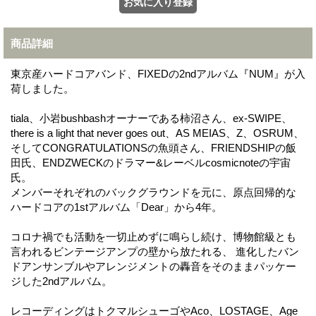
商品詳細
東京産ハードコアバンド、FIXEDの2ndアルバム『NUM』が入
荷しました。
tiala、小岩bushbashオーナーである柿沼さん、ex-SWIPE、
there is a light that never goes out、AS MEIAS、Z、OSRUM、
そしてCONGRATULATIONSの魚頭さん、FRIENDSHIPの飯
田氏、ENDZWECKのドラマー&レーベルcosmicnoteの宇宙
氏。
メンバーそれぞれのバックグラウンドを元に、原点回帰的な
ハードコアの1stアルバム「Dear」から4年。
コロナ禍でも活動を一切止めずに鳴らし続け、博物館級とも
言われるビンテージアンプの壁から放たれる、 進化したバン
ドアンサンブルやアレンジメントの轟音をそのままパッケー
ジした2ndアルバム。
レコーディングはトクマルシューゴやAco、LOSTAGE、Age