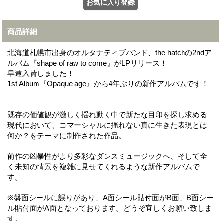
商品詳細
北海道札幌市出身のオルタナティブバンド、the hatchの2ndア
ルバム『shape of raw to come』がLPリリース！
早速入荷しました！
1st Album『Opaque age』から4年ぶりの新作アルバムです！
既存の価値観が激しく揺れ動く中で新たな目印を探し求める
現代において、コマーシャルに揺れない真に生きた表現とは
何か？をテーマに制作された作品。
前作の凶暴性がより多彩なダンスミュージックへ、そして全
く未知の情景を複雑に見せてくれるような新作アルバムで
す。
※盤面シールに誤りがあり、A面シール貼付面がB面、B面シー
ル貼付面がA面となっております。どうぞ宜しくお願い致しま
す。