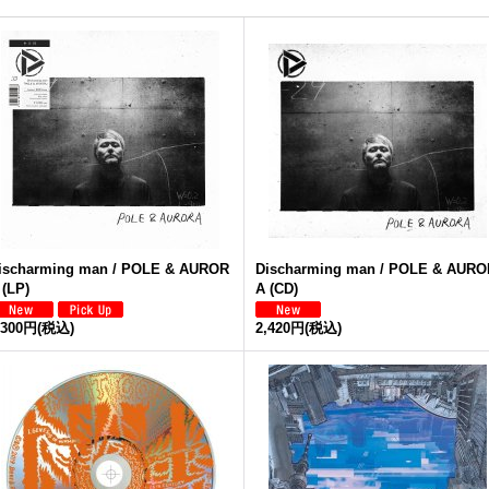
ischarming man / POLE & AUROR
Discharming man / POLE & AURO
 (LP)
A (CD)
,300円
(税込)
2,420円
(税込)