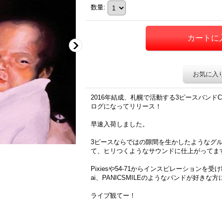
数量
:
お気に入
2016年結成、札幌で活動する3ピースバンドCAR
ログになってリリース！
早速入荷しました。
3ピースならではの隙間を生かしたようなグ
て、ヒリつくようなサウンドに仕上がってま
Pixiesや54-71からインスピレーションを受け
ai、PANICSMILEのようなバンドが好きな
ライブ観てー！