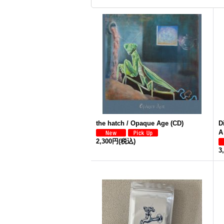
the hatch / Opaque Age (CD)
D
A
2,300円
(税込)
3