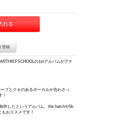
り登録
THIEFSCHOOLの1stアルバムがアナ
ルーブとクセのあるボーカルが合わさっ
す！
制作したというアルバム、the hatchや5k
方にもおススメです！