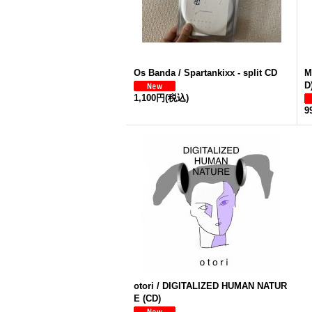
Os Banda / Spartankixx - split CD
M
D
1,100円
(税込)
9
otori / DIGITALIZED HUMAN NATUR
E (CD)