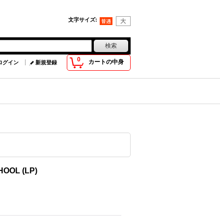
文字サイズ
:
0
カートの中身
ログイン
新規登録
OOL (LP)