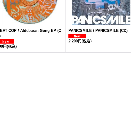
EAT COP / Aldebaran Gong EP (C
PANICSMILE / PANICSMILE (CD)
)
2,200円
(税込)
90円
(税込)