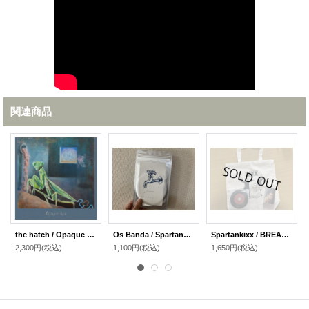
関連商品
the hatch / Opaque Age (CD)
Os Banda / Spartankixx - split CD
Spartankixx / BREAK the Spell （トートバック＋カセット＋CDR)
2,300円
(税込)
1,100円
(税込)
1,650円
(税込)