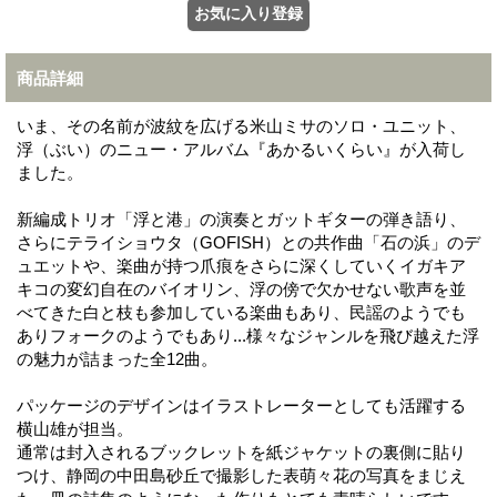
商品詳細
いま、その名前が波紋を広げる米山ミサのソロ・ユニット、
浮（ぶい）のニュー・アルバム『あかるいくらい』が入荷し
ました。
新編成トリオ「浮と港」の演奏とガットギターの弾き語り、
さらにテライショウタ（GOFISH）との共作曲「石の浜」のデ
ュエットや、楽曲が持つ爪痕をさらに深くしていくイガキア
キコの変幻自在のバイオリン、浮の傍で欠かせない歌声を並
べてきた白と枝も参加している楽曲もあり、民謡のようでも
ありフォークのようでもあり...様々なジャンルを飛び越えた浮
の魅力が詰まった全12曲。
パッケージのデザインはイラストレーターとしても活躍する
横山雄が担当。
通常は封入されるブックレットを紙ジャケットの裏側に貼り
つけ、静岡の中田島砂丘で撮影した表萌々花の写真をまじえ