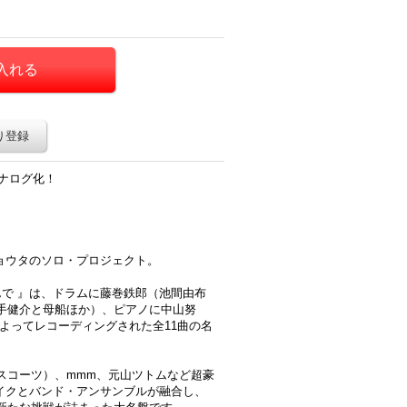
り登録
アナログ化！
ショウタのソロ・プロジェクト。
で 』は、ドラムに藤巻鉄郎（池間由布
手健介と母船ほか）、ピアノに中山努
によってレコーディングされた全11曲の名
スコーツ）、mmm、元山ツトムなど超豪
メイクとバンド・アンサンブルが融合し、