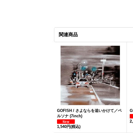
関連商品
GOFISH / さよならを追いかけて／ペ
G
ルソナ (7inch)
2
1,540円
(税込)