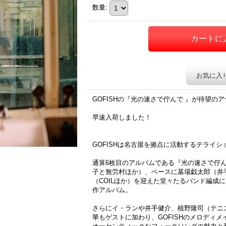
数量
:
お気に入
GOFISHの『光の速さで佇んで 』が待望の
早速入荷しました！
GOFISHは名古屋を拠点に活動するテライ
通算6枚目のアルバムである『光の速さで佇ん
子と無労村ほか）、ベースに墓場戯太郎（井
（COILほか）を迎えた堂々たるバンド編成
作アルバム。
さらにイ・ランや井手健介、植野隆司（テニ
華もゲストに加わり、GOFISHのメロディ