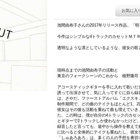
お気に入
池間由布子さんの2017年リリース作品、「
今作はシンプルな4トラックのカセットＭＴ
透明なような凛としているような、彼女の歌
現時点までの池間由布子の活動と
東京のフォークシーンのこれから 植野隆司
アコースティックギターを手に入れて歌いだ
誘って出演させて、気に入ってすぐに自ら録
は、さやだ。ファーストアルバム「エクスキ
制作期間で、どの曲のテイクもほとんど1、2
彼女はその後も活動を重ねて曲も増えていき
た。この時は、僕が自分の4トラックのカセ
とギターで2トラックしか使わなかったけど
録音したと言っても、途中から操作を教えて
に比べると全体的にテイクも重ねたし、彼女
「しゅあろあろ」は、多くの人の予想を裏切