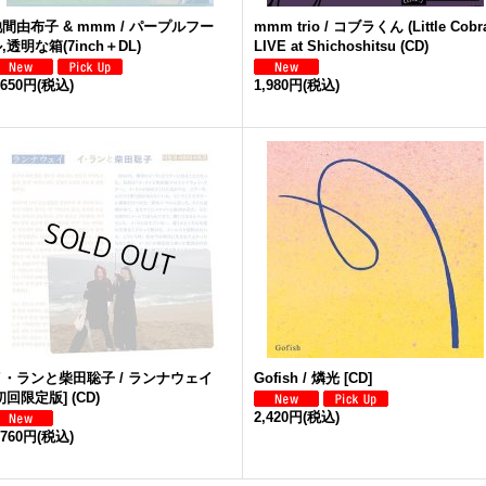
間由布子 & mmm / パープルフー
mmm trio / コブラくん (Little Cobr
,透明な箱(7inch＋DL)
LIVE at Shichoshitsu (CD)
,650円
(税込)
1,980円
(税込)
イ・ランと柴田聡子 / ランナウェイ
Gofish / 燐光 [CD]
初回限定版] (CD)
2,420円
(税込)
,760円
(税込)