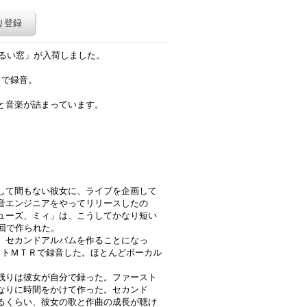
り登録
明るい窓」が入荷しました。
Ｒで録音。
と音楽が詰まっています。
して間もない彼女に、ライブを企画して
音エンジニアをやってリリースしたの
ューズ、ミィ」は、こうしてかなり短い
回で作られた。
、セカンドアルバムを作ることになっ
ットＭＴＲで録音した。ほとんどボーカル
。
残りは彼女が自分で録った。ファースト
なりに時間をかけて作った。セカンド
るくらい、彼女の歌と作曲の成長が聴け