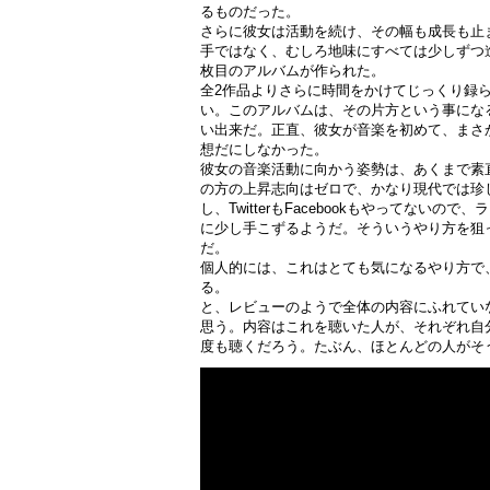
るものだった。
さらに彼女は活動を続け、その幅も成長も止
手ではなく、むしろ地味にすべては少しずつ
枚目のアルバムが作られた。
全2作品よりさらに時間をかけてじっくり録
い。このアルバムは、その片方という事にな
い出来だ。正直、彼女が音楽を初めて、まさ
想だにしなかった。
彼女の音楽活動に向かう姿勢は、あくまで素
の方の上昇志向はゼロで、かなり現代では珍
し、TwitterもFacebookもやってない
に少し手こずるようだ。そういうやり方を狙
だ。
個人的には、これはとても気になるやり方で
る。
と、レビューのようで全体の内容にふれてい
思う。内容はこれを聴いた人が、それぞれ自
度も聴くだろう。たぶん、ほとんどの人がそ