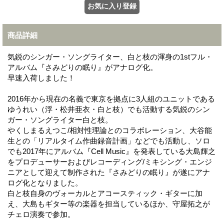
商品詳細
気鋭のシンガー・ソングライター、白と枝の渾身の1stフル・
アルバム『さみどりの眠り』がアナログ化。
早速入荷しました！
2016年から現在の名義で東京を拠点に3人組のユニットである
ゆうれい（浮・松井亜衣・白と枝）でも活動する気鋭のシン
ガー・ソングライター白と枝。
やくしまるえつこ/相対性理論とのコラボレーション、大谷能
生との「リアルタイム作曲録音計画」などでも活動し、ソロ
でも2017年にアルバム『Cell Music』を発表している大島輝之
をプロデューサーおよびレコーディング/ミキシング・エンジ
ニアとして迎えて制作された『さみどりの眠り』が遂にアナ
ログ化となりました。
白と枝自身のヴォーカルとアコースティック・ギターに加
え、大島もギター等の楽器を担当しているほか、守屋拓之が
チェロ演奏で参加。