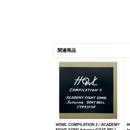
関連商品
HOWL COMPILATION 2 / ACADEMY
H
FIGHT SONG,futurina,GOAT BELL,
t