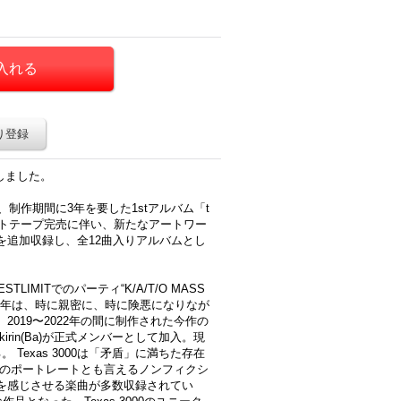
り登録
入荷しました。
が、制作期間に3年を要した1stアルバム「t
セットテープ完売に伴い、新たなアートワー
i』を追加収録し、全12曲入りアルバムとし
RESTLIMITでのパーティ“K/A/T/O MASS
021年は、時に親密に、時に険悪になりなが
019〜2022年の間に制作された今作の
rin(Ba)が正式メンバーとして加入。現
Texas 3000は「矛盾」に満ちた存在
ンドのポートレートとも言えるノンフィクシ
を感じさせる楽曲が多数収録されてい