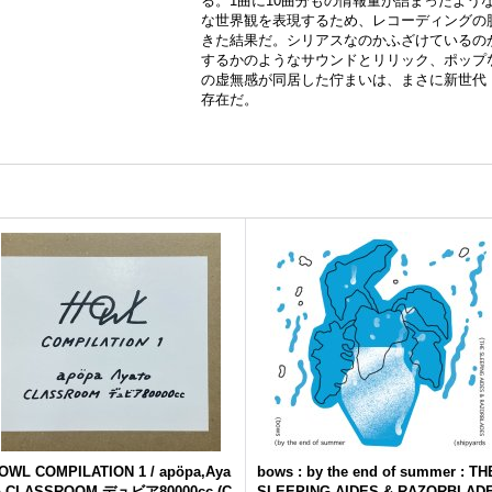
る。1曲に10曲分もの情報量が詰まったような作
な世界観を表現するため、レコーディングの
きた結果だ。シリアスなのかふざけているの
するかのようなサウンドとリリック、ポップ
の虚無感が同居した佇まいは、まさに新世代
存在だ。
OWL COMPILATION 1 / apöpa,Aya
bows : by the end of summer : TH
o,CLASSROOM,デュビア80000cc (C
SLEEPING AIDES & RAZORBLAD