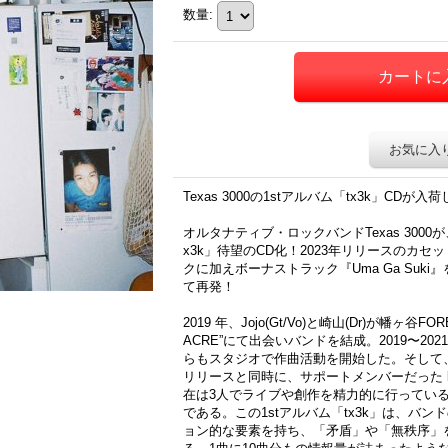
数量
:
お気に入
Texas 3000の1stアルバム「tx3k」CDが
オルタナティブ・ロックバンドTexas 3000
x3k」待望のCD化！2023年リリースのカ
クに加えボーナストラック『Uma Ga Suk
て再発！
2019 年、Jojo(Gt/Vo)と崎山(Dr)が幡ヶ谷FO
ACRE”にて出会いバンドを結成。2019〜2
らもスタジオで作曲活動を開始した。そして、2
リリースと同時に、サポートメンバーだった ki
在は3人でライブや創作を精力的に行っている。 
である。この1stアルバム「tx3k」は、バ
ョン的な要素を持ち、「矛盾」や「無秩序」