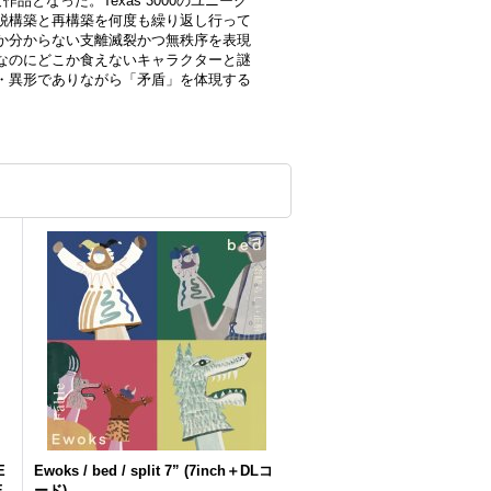
品となった。Texas 3000のユニーク
脱構築と再構築を何度も繰り返し行って
か分からない支離滅裂かつ無秩序を表現
なのにどこか食えないキャラクターと謎
・異形でありながら「矛盾」を体現する
E
Ewoks / bed / split 7” (7inch＋DLコ
E
ード)