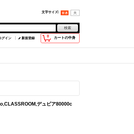
文字サイズ
:
0
カートの中身
ログイン
新規登録
yato,CLASSROOM,デュビア80000c