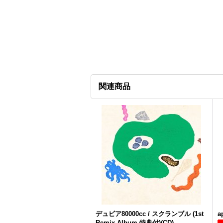
関連商品
デュビア80000cc / スクランブル (1st
a
Remix Album 特典付)(CD)