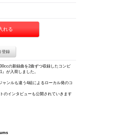
り登録
80000ccの新録曲を2曲ずつ収録したコンピ
N 1』が入荷しました。
ジャンルも違う4組によるローカル発のコ
ストのインタビューも公開されていきます
bums