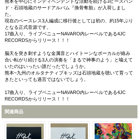
熊本を中心にインディペンデントな活動を続ける3ピースバン
ド・石頭地蔵のサードアルバム『換骨奪胎』が入荷しまし
た。
現在のベースレス3人編成に移行後としては初の、約15年ぶり
となる正式音源です。
17曲入り、ライブベニューNAVARO内レーベルである4JC
RECORDSからリリース！！！
脳天を突き刺すような金属音とハイトーンなボーカルが絡み
合い転がり続ける3人の演奏を「まるで神事のよう」と喩えて
いたのはいったい誰だったでしょうか。
熊本~九州のオルタナティブキッズは石頭地蔵を聴いて育って
きたといっても過言ではないでしょう。
17曲入り、ライブベニューNAVARO内レーベルである4JC
RECORDSからリリース！！！
関連商品