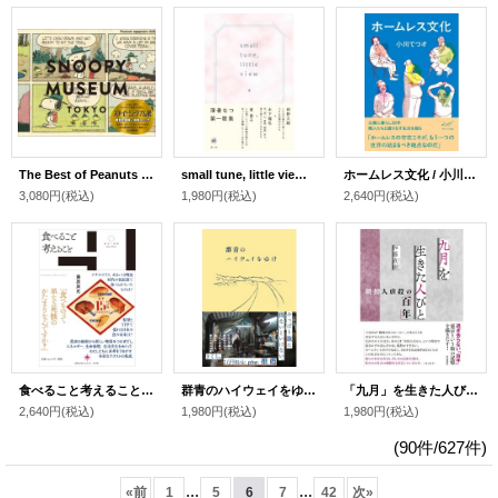
The Best of Peanuts スヌーピーミュージアム展
small tune, little view / 薄暑なつ
ホームレス文化 / 小川てつオ
3,080円
(税込)
1,980円
(税込)
2,640円
(税込)
食べること考えること / 藤原辰史
群青のハイウェイをゆけ / きくち
「九月」を生きた人びと 朝鮮人虐殺の「百年」 / 加藤直樹
2,640円
(税込)
1,980円
(税込)
1,980円
(税込)
(90件/627件)
...
...
«
前
1
5
6
7
42
次
»