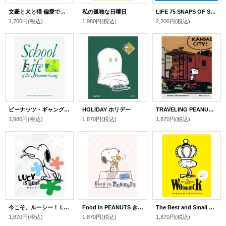
文豪と犬と猫 偏愛で読み解く日本文学
私の孤独な日曜日
LIFE 75 SNAPS OF SNOOPY
1,760円
(税込)
1,980円
(税込)
2,200円
(税込)
ピーナッツ・ギャングのスクールライフ
HOLIDAY ホリデー
TRAVELING PEANUTS 旅するピーナッツ。
1,980円
(税込)
1,870円
(税込)
1,870円
(税込)
今こそ、ルーシー！ LUCY IS HERE
Food in PEANUTS きみの大好物はなに?
The Best and Small Friend Woodstock ちいさなベストフレンド ウッドストック
1,870円
(税込)
1,870円
(税込)
1,870円
(税込)