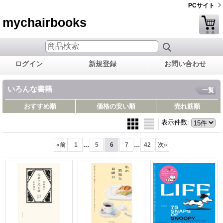
PCサイト
mychairbooks
ログイン
新規登録
お問い合わせ
いろんな書籍
一覧
おすすめ順
価格の安い順
売れ筋順
表示件数
:
...
...
«
前
1
5
6
7
42
次
»