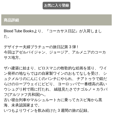
商品詳細
Blood Tube Booksより、『コーカサス日記』が入荷しまし
た。
デザイナー夫婦ブラチューの旅日記第 3 弾 !
今回はアゼルバイジャン、ジョージア、アルメニアのコーカ
サス地方。
ザハ建築に始まり、ピロスマニの牧歌的な絵画を巡り、 ワイ
ン発祥の地ならではの自家製ワインのおもてなしを受け、 シ
ュクメルリのにんにくのパンチにやられ、 チアトゥラで錆だ
らけのロープウェイにビビり、 ヨーロッパで一番標高の高い
ウシュグリ村で雨に打たれ、 絨毯見たさでナゴルノ = カラバ
フ(アルツァフ共和国)へ。
古い寝台列車やマルシュルートカに乗ってカスピ海から黒
海、未承認国家まで。
いつもよりワインを飲み続けた 3 週間の旅の記録。