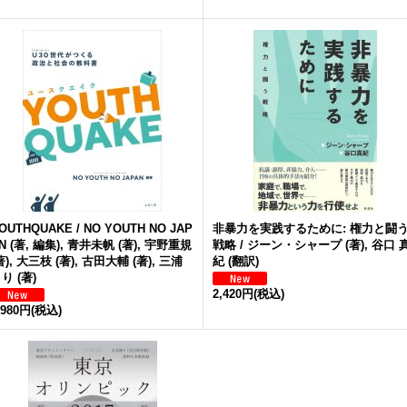
OUTHQUAKE / NO YOUTH NO JAP
非暴力を実践するために: 権力と闘
N (著, 編集), 青井未帆 (著), 宇野重規
戦略 / ジーン・シャープ (著), 谷口 
著), 大三枝 (著), 古田大輔 (著), 三浦
紀 (翻訳)
り (著)
2,420円
(税込)
,980円
(税込)