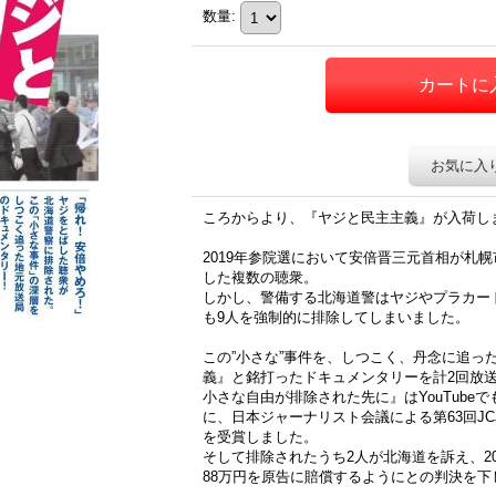
数量
:
お気に入
ころからより、『ヤジと民主主義』が入荷し
2019年参院選において安倍晋三元首相が札
した複数の聴衆。
しかし、警備する北海道警はヤジやプラカー
も9人を強制的に排除してしまいました。
この”小さな”事件を、しつこく、丹念に追った
義』と銘打ったドキュメンタリーを計2回放
小さな自由が排除された先に』はYouTube
に、日本ジャーナリスト会議による第63回JC
を受賞しました。
そして排除されたうち2人が北海道を訴え、2
88万円を原告に賠償するようにとの判決を下