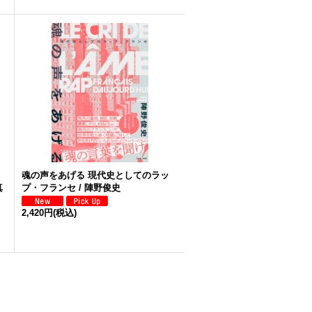
う
魂の声をあげる 現代史としてのラッ
真
プ・フランセ / 陣野俊史
2,420円
(税込)