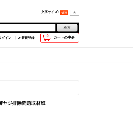
文字サイズ
:
0
カートの中身
ログイン
新規登録
道警ヤジ排除問題取材班