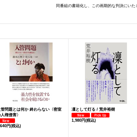
同番組の書籍化し、この画期的な判決にいた
入管問題とは何か 終わらない〈密室
凜として灯る / 荒井裕樹
の人権侵害〉
1,980円
(税込)
,640円
(税込)