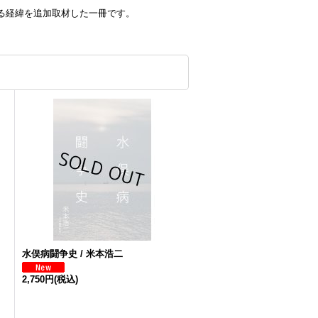
る経緯を追加取材した一冊です。
水俣病闘争史 / 米本浩二
2,750円
(税込)