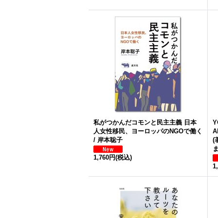
私がつかんだコモンと民主主義 日本
Y
人女性移民、ヨーロッパのNGOで働く
A
/ 岸本聡子
(
ま
1,760円
(税込)
1