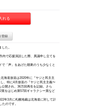
り登録
ました。
幌市内で応援演説した際、異議申し立てを
ドで「声」をあげた聴衆のうち少なくと
北海道放送は2020年に『ヤジと民主主
送し、特に4月放送の『ヤジと民主主義〜
でも公開され、36万回再生を記録。さら
J賞をはじめ第57回ギャラクシー賞など
022年3月に札幌地裁は北海道に対して計
したのです。