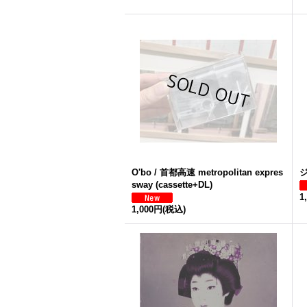
O'bo / 首都高速 metropolitan expres
ジ
sway (cassette+DL)
1
1,000円
(税込)