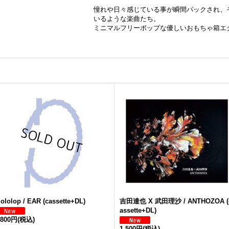
憧れや日々感じている事が瞬間パックされ、
いるような楽曲たち。
ミニマルフリーポップな優しいおもちゃ箱エ
lololop / EAR (cassette+DL)
吉田達也 X 武田理沙 / ANTHOZOA (
assette+DL)
,800円
(税込)
1,500円
(税込)