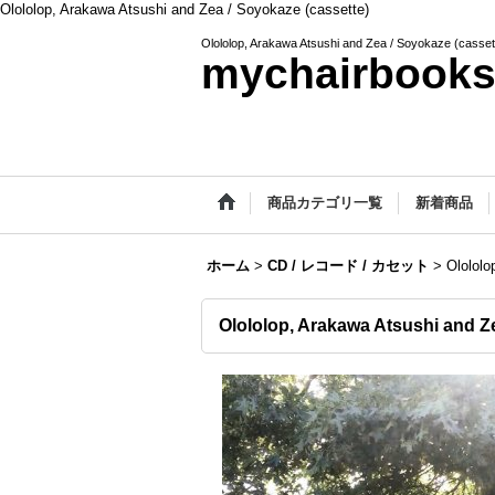
Olololop, Arakawa Atsushi and Zea / Soyokaze (cassette)
Olololop, Arakawa Atsushi and Zea / Soyokaze (casset
mychairbook
商品カテゴリ一覧
新着商品
ホーム
>
CD / レコード / カセット
>
Olololo
Olololop, Arakawa Atsushi and Ze