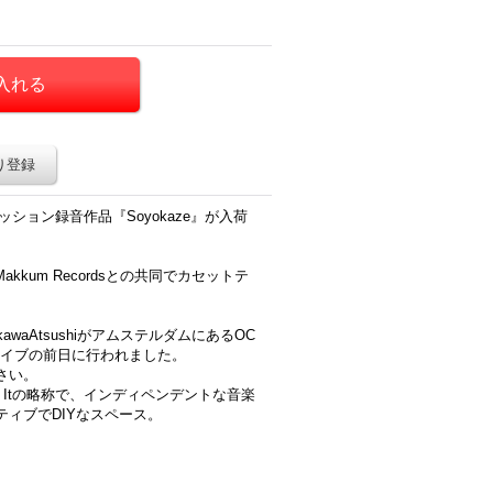
り登録
組によるセッション録音作品『Soyokaze』が入荷
Makkum Recordsとの共同でカセットテ
akawaAtsushiがアムステルダムにあるOC
のライブの前日に行われました。
さい。
entrum In Itの略称で、インディペンデントな音楽
ィブでDIYなスペース。