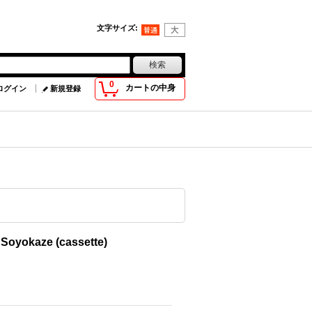
文字サイズ
:
0
カートの中身
ログイン
新規登録
 Soyokaze (cassette)