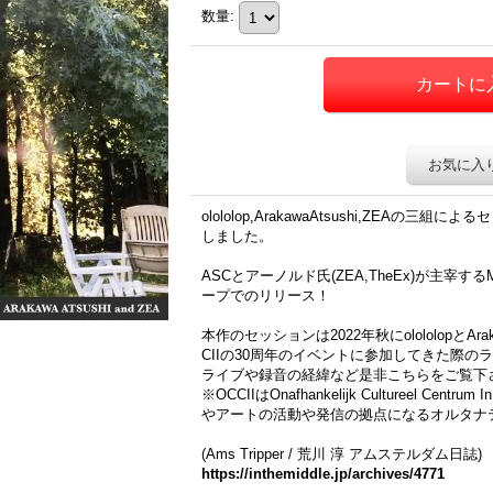
数量
:
お気に入
olololop,ArakawaAtsushi,ZEAの三
しました。
ASCとアーノルド氏(ZEA,TheEx)が主宰する
ープでのリリース！
本作のセッションは2022年秋にolololopとAr
CIIの30周年のイベントに参加してきた際
ライブや録音の経緯など是非こちらをご覧下
※OCCIIはOnafhankelijk Cultureel C
やアートの活動や発信の拠点になるオルタナテ
(Ams Tripper / 荒川 淳 アムステルダム日誌)
https://inthemiddle.jp/archives/4771