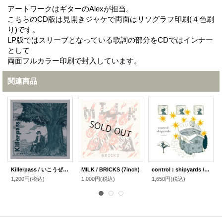
アートワークはギターのAlexが担当。
こちらのCD版は見開きジャケで両面はリソグラフ印刷(４色刷
り)です。
LP版ではスリーブとなっている歌詞の部分をCDではインナー
として
両面フルカラー印刷で封入しています。
関連商品
Killerpass / いこうぜep (7inch)
MILK / BRICKS (7inch)
control : shipyards / split (7inch＋DLコード)
1,200円
(税込)
1,000円
(税込)
1,650円
(税込)