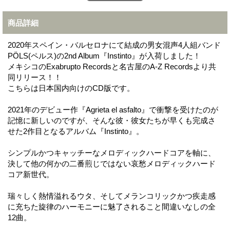
商品詳細
2020年スペイン・バルセロナにて結成の男女混声4人組バンド
PÖLS(ペルス)の2nd Album『Instinto』が入荷しました！
メキシコのExabrupto Recordsと名古屋のA-Z Recordsより共
同リリース！！
こちらは日本国内向けのCD版です。
2021年のデビュー作『Agrieta el asfalto』で衝撃を受けたのが
記憶に新しいのですが、そんな彼・彼女たちが早くも完成さ
せた2作目となるアルバム『Instinto』。
シンプルかつキャッチーなメロディックハードコアを軸に、
決して他の何かの二番煎じではない哀愁メロディックハード
コア新世代。
瑞々しく熱情溢れるウタ、そしてメランコリックかつ疾走感
に充ちた旋律のハーモニーに魅了されること間違いなしの全
12曲。