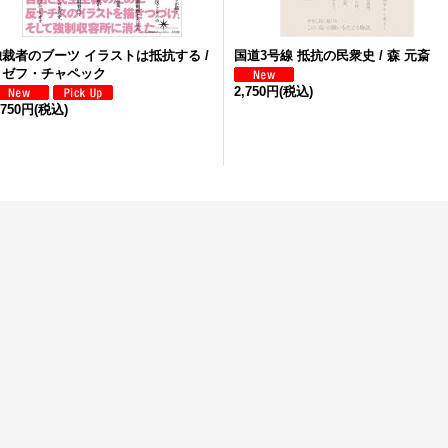
独裁者のブーツ イラストは抵抗する /
国道3号線 抵抗の民衆史 / 森 元斎
ヨゼフ・チャペック
2,750円
(税込)
,750円
(税込)