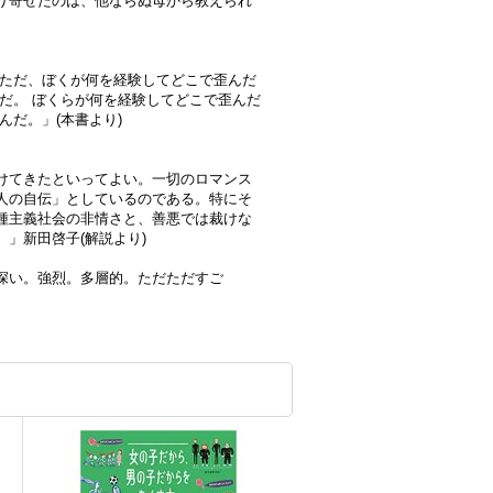
り寄せたのは、他ならぬ母から教えられ
はただ、ぼくが何を経験してどこで歪んだ
だ。 ぼくらが何を経験してどこで歪んだ
んだ。」(本書より)
けてきたといってよい。一切のロマンス
人の自伝」としているのである。特にそ
種主義社会の非情さと、善悪では裁けな
」新田啓子(解説より)
深い。強烈。多層的。ただただすご