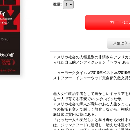
数量
:
お気に入
アメリカ社会の人種差別の非情さをアフリカ
られた自伝的ノンフィクション「ヘヴィ あ
ニューヨークタイムズ2018年ベスト本/2019
ストファー・イシャーウッド賞自伝的散文賞
黒人女性政治学者として輝かしいキャリアを
を一人で育てる不安でいっぱいだった母。
アメリカ社会で黒人が意味のある人生をまっ
ちの折檻も交えて厳しく教育しながら、権威
庭は常に貧困状態にある。
「たった一人の友だち」と慕う母から受ける
は、ジャンクフードに逃避し、増えた体重が