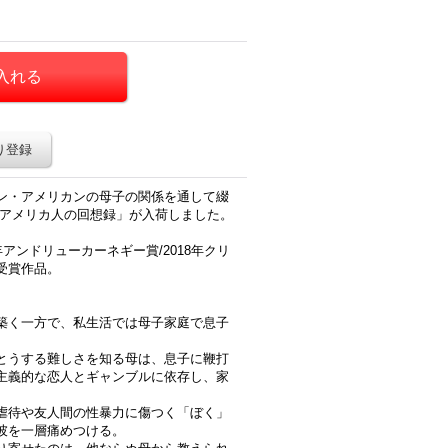
り登録
ン・アメリカンの母子の関係を通して綴
るアメリカ人の回想録」が入荷しました。
年アンドリューカーネギー賞/2018年クリ
受賞作品。
築く一方で、私生活では母子家庭で息子
とうする難しさを知る母は、息子に鞭打
主義的な恋人とギャンブルに依存し、家
虐待や友人間の性暴力に傷つく「ぼく」
彼を一層痛めつける。