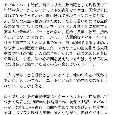
アパルトヘイト時代、南アフリカ。政治犯として刑務所で二
年間を過ごしたジャーナリストの青年マカヤは、国境近くに
隠れて夜を待っていた。闇に紛れて国境フェンスを乗り越
え、新たな人生へ踏み出すために。たどり着いたのは独立前
夜の隣国ボツワナの村ホレマ・ミディ。農業開発に奮闘する
英国人の青年ギルバートと出会い、初めて農業・牧畜に携わ
ることになったマカヤ。しかし、非人間的なアパルトヘイト
社会の南アフリカとはまるで違う、自由の国であるはずのボ
ツワナにも抑圧者は存在した。マカヤはこの国の抱える人種
主義や抑圧の問題、人間の善悪、そして干ばつの苦しみを目
の当たりにする。深い心の闇を抱えたマカヤは、やがて村人
との出会いで傷ついた自らの心を癒していくが……。
「人間がもっとも必要としているのは、他の生命との関わり
あいだ。もしかすると、ユートピアもただの木々なのかもし
れない。もしかすると」
南アフリカ出身の重要作家ベッシー・ヘッドが、亡命先ボツ
ワナで発表した1968年の長編第一作、待望の邦訳。アパルト
ヘイトの抑圧から逃れ、自由を求めて国境を越えた青年マカ
ヤは、ボツワナ農村の開発に関わりながら、差別や抑圧、人