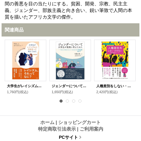
間の善悪を目の当たりにする。貧困、開発、宗教、民主主
義、ジェンダー、部族主義と向き合い、鋭い筆致で人間の本
質を描いたアフリカ文学の傑作。
関連商品
大学生がレイシズムに向き合って考えてみた 改訂版 差別の「いま」を読み解くための入門書
ジェンダーについて大学生が真剣に考えてみた あなたがあなたらしくいられるための29問
人種差別をしない・させないための20のレッスン / ティファニー・ジュエル (著), オーレリア・デュラン (イラスト),きくちゆみこ (翻訳), 安田菜津紀
1,760円
(税込)
1,650円
(税込)
2,420円
(税込)
ホーム
|
ショッピングカート
特定商取引法表示
|
ご利用案内
PCサイト