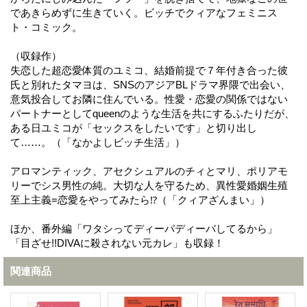
であきらめずに生きていく。ビッチでクィアなフェミニス
ト・コミック。
（収録作）
失恋した超恋愛体質のユミコ、結婚前提で７年付き合った彼
氏と別れたタマヨは、SNSのアジアBLドラマ界隈で出会い、
意気投合してお隣に住んでいる。性愛・恋愛の関係ではない
パートナーとしてqueenのような生活を共にするふたりだが、
ある日ユミコが「セックスをしたいです」と切り出し
て……。（「なかよしビッチ生活」）
アロマンティック、アセクシュアルのチィとマリ、ポリアモ
リーでシス男性の純。大切な人を守るため、異性愛婚姻生殖
至上主義=恋愛をやってみたら⁉︎（「クィアざんまい」）
ほか、番外編「ワタシってディーバディーバしてるから」
「目ざせ!!DIVAに殺されない元カレ」も収録！
関連商品