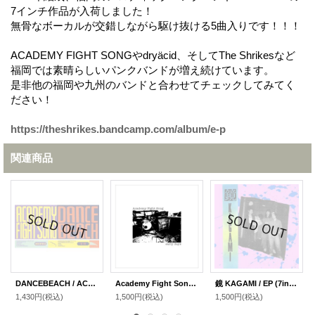
7インチ作品が入荷しました！
無骨なボーカルが交錯しながら駆け抜ける5曲入りです！！！
ACADEMY FIGHT SONGやdryäcid、そしてThe Shrikesなど
福岡では素晴らしいパンクバンドが増え続けています。
是非他の福岡や九州のバンドと合わせてチェックしてみてく
ださい！
https://theshrikes.bandcamp.com/album/e-p
関連商品
DANCEBEACH / ACADEMY FIGHT SONG / split (7inch＋DLコード)
Academy Fight Song / early days (CD)
鏡 KAGAMI / EP (7inch)
1,430円
(税込)
1,500円
(税込)
1,500円
(税込)