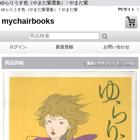
ゆらりうす色（やまだ紫選集） / やまだ紫
ゆらりうす色（やまだ紫選集） / やまだ紫
PCサイト
mychairbooks
ログイン
新規登録
お問い合わせ
商品詳細
漫画 / グラフィック・ノベル