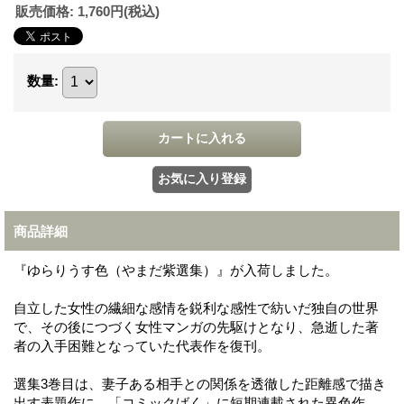
販売価格
:
1,760円
(税込)
数量
:
商品詳細
『ゆらりうす色（やまだ紫選集）』が入荷しました。
自立した女性の繊細な感情を鋭利な感性で紡いだ独自の世界
で、その後につづく女性マンガの先駆けとなり、急逝した著
者の入手困難となっていた代表作を復刊。
選集3巻目は、妻子ある相手との関係を透徹した距離感で描き
出す表題作に、「コミックばく」に短期連載された異色作