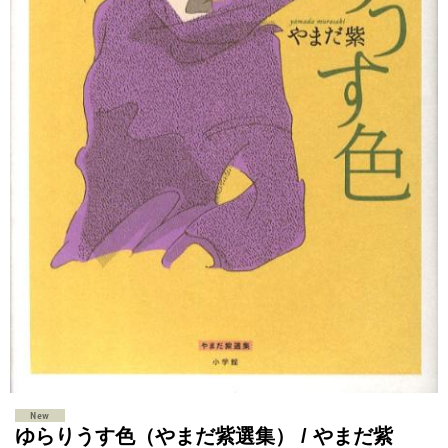
ゆらりうす色（やまだ紫選集） / やまだ紫